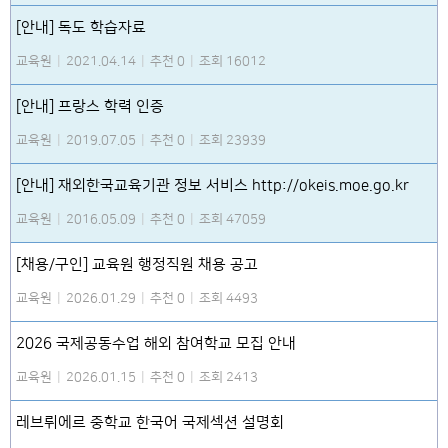
[안내] 독도 학습자료
교육원
|
2021.04.14
|
추천 0
|
조회 16012
[안내] 프랑스 학력 인증
교육원
|
2019.07.05
|
추천 0
|
조회 23939
[안내] 재외한국교육기관 정보 서비스 http://okeis.moe.go.kr
교육원
|
2016.05.09
|
추천 0
|
조회 47059
[채용/구인] 교육원 행정직원 채용 공고
교육원
|
2026.01.29
|
추천 0
|
조회 4493
2026 국제공동수업 해외 참여학교 모집 안내
교육원
|
2026.01.15
|
추천 0
|
조회 2413
레브뤼에르 중학교 한국어 국제섹션 설명회