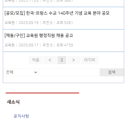
교육원
|
2025.11.03
|
추천 0
|
조회 3601
[공모/모집] 한국-프랑스 수교 140주년 기념 교육 분야 공모
교육원
|
2025.09.19
|
추천 0
|
조회 5261
[채용/구인] 교육원 행정직원 채용 공고
교육원
|
2025.09.17
|
추천 0
|
조회 4735
처음
«
2
»
마지막
검색
새소식
공지사항