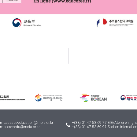
ambassade-education@mofa.or.kr
+(33) 01 47 53 69 77 EIE/Atelier en lign
ambcoree-edu@mofa.or.kr
+(33) 01 47 53 69 91 Section internati