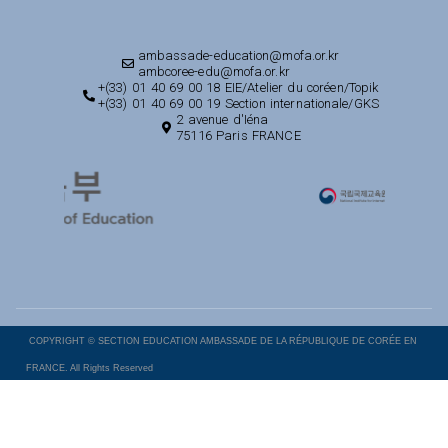
ambassade-education@mofa.or.kr
ambcoree-edu@mofa.or.kr
+(33) 01 40 69 00 18 EIE/Atelier du coréen/Topik
+(33) 01 40 69 00 19 Section internationale/GKS
2 avenue d'Iéna
75116 Paris FRANCE
COPYRIGHT © SECTION EDUCATION AMBASSADE DE LA RÉPUBLIQUE DE CORÉE EN
FRANCE. All Rights Reserved