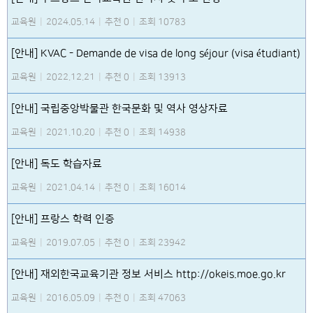
교육원
|
2024.05.14
|
추천 0
|
조회 10783
[안내] KVAC - Demande de visa de long séjour (visa étudiant)
교육원
|
2022.12.21
|
추천 0
|
조회 13913
[안내] 국립중앙박물관 한국문화 및 역사 영상자료
교육원
|
2021.10.20
|
추천 0
|
조회 14938
[안내] 독도 학습자료
교육원
|
2021.04.14
|
추천 0
|
조회 16014
[안내] 프랑스 학력 인증
교육원
|
2019.07.05
|
추천 0
|
조회 23942
[안내] 재외한국교육기관 정보 서비스 http://okeis.moe.go.kr
교육원
|
2016.05.09
|
추천 0
|
조회 47063