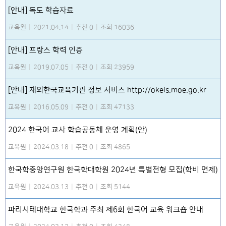
[안내] 독도 학습자료
교육원
|
2021.04.14
|
추천 0
|
조회 16036
[안내] 프랑스 학력 인증
교육원
|
2019.07.05
|
추천 0
|
조회 23959
[안내] 재외한국교육기관 정보 서비스 http://okeis.moe.go.kr
교육원
|
2016.05.09
|
추천 0
|
조회 47133
2024 한국어 교사 학습공동체 운영 계획(안)
교육원
|
2024.03.18
|
추천 0
|
조회 4865
한국학중앙연구원 한국학대학원 2024년 특별전형 모집(학비 면제)
교육원
|
2024.03.13
|
추천 0
|
조회 5144
파리시테대학교 한국학과 주최 제6회 한국어 교육 워크숍 안내