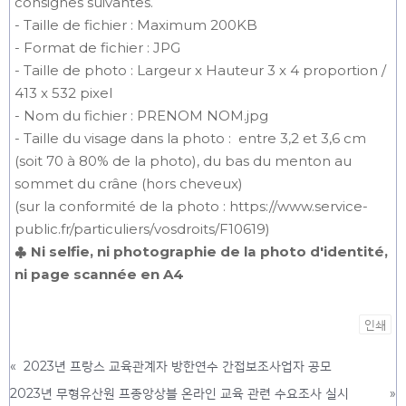
consignes suivantes.
- Taille de fichier : Maximum 200KB
- Format de fichier : JPG
- Taille de photo : Largeur x Hauteur 3 x 4 proportion /
413 x 532 pixel
- Nom du fichier : PRENOM NOM.jpg
- Taille du visage dans la photo : entre 3,2 et 3,6 cm
(soit 70 à 80% de la photo), du bas du menton au
sommet du crâne (hors cheveux)
(sur la conformité de la photo : https://www.service-
public.fr/particuliers/vosdroits/F10619)
♣
Ni selfie, ni photographie de la photo d'identité,
ni page scannée en A4
인쇄
«
2023년 프랑스 교육관계자 방한연수 간접보조사업자 공모
2023년 무형유산원 프종앙상블 온라인 교육 관련 수요조사 실시
»