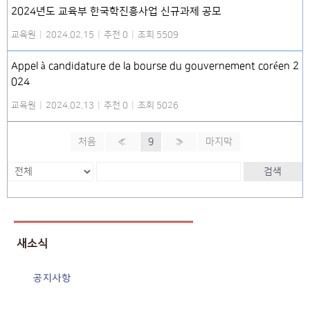
2024년도 교육부 한국학진흥사업 신규과제 공모
교육원
|
2024.02.15
|
추천 0
|
조회 5509
Appel à candidature de la bourse du gouvernement coréen 2
024
교육원
|
2024.02.13
|
추천 0
|
조회 5026
처음
«
9
»
마지막
검색
새소식
공지사항