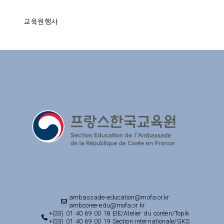
교육원행사
ambassade-education@mofa.or.kr
ambcoree-edu@mofa.or.kr
+(33) 01 40 69 00 18 EIE/Atelier du coréen/Topik
+(33) 01 40 69 00 19 Section internationale/GKS