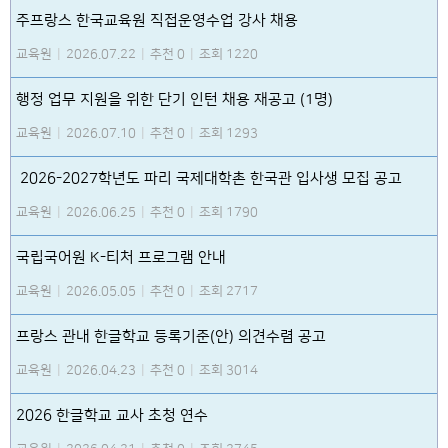
주프랑스 한국교육원 직접운영수업 강사 채용
교육원
|
2026.07.22
|
추천 0
|
조회 1220
행정 업무 지원을 위한 단기 인턴 채용 재공고 (1명)
교육원
|
2026.07.10
|
추천 0
|
조회 1293
2026-2027학년도 파리 국제대학촌 한국관 입사생 모집 공고
교육원
|
2026.06.25
|
추천 0
|
조회 1790
국립국어원 K-티처 프로그램 안내
교육원
|
2026.05.05
|
추천 0
|
조회 2717
프랑스 관내 한글학교 등록기준(안) 의견수렴 공고
교육원
|
2026.04.23
|
추천 0
|
조회 3014
2026 한글학교 교사 초청 연수