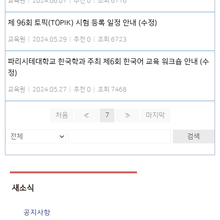
교육원
|
2024.06.07
|
추천 0
|
조회 6716
제 96회 토픽(TOPIK) 시험 등록 일정 안내 (수정)
교육원
|
2024.05.29
|
추천 0
|
조회 6723
파리시테대학교 한국학과 주최 제6회 한국어 교육 워크숍 안내 (수
정)
교육원
|
2024.05.27
|
추천 0
|
조회 7468
처음
«
7
»
마지막
검색
새소식
공지사항