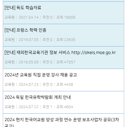
[안내] 독도 학습자료
교육원
|
2021.04.14
|
추천 0
|
조회 16008
[안내] 프랑스 학력 인증
교육원
|
2019.07.05
|
추천 0
|
조회 23935
[안내] 재외한국교육기관 정보 서비스 http://okeis.moe.go.kr
교육원
|
2016.05.09
|
추천 0
|
조회 47057
2024년 교육원 직접 운영 강사 채용 공고
교육원
|
2024.07.23
|
추천 0
|
조회 4458
2024 독일 한국유학박람회 개최 안내
교육원
|
2024.07.22
|
추천 1
|
조회 4604
2024 현지 한국어교원 양성 과정 연수 운영 보조사업자 공모(3차
공고)