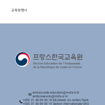
교육원행사
ambassade-education@mofa.or.kr
ambcoree-edu@mofa.or.kr
+(33) 01 40 69 00 18 EIE/Atelier du coréen/Topik
+(33) 01 40 69 00 19 Section internationale/GKS