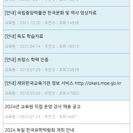
[안내] 국립중앙박물관 한국문화 및 역사 영상자료
교육원
|
2021.10.20
|
추천 0
|
조회 14936
[안내] 독도 학습자료
교육원
|
2021.04.14
|
추천 0
|
조회 16012
[안내] 프랑스 학력 인증
교육원
|
2019.07.05
|
추천 0
|
조회 23939
[안내] 재외한국교육기관 정보 서비스 http://okeis.moe.go.kr
교육원
|
2016.05.09
|
추천 0
|
조회 47062
2024년 교육원 직접 운영 강사 채용 공고
교육원
|
2024.07.23
|
추천 0
|
조회 4461
2024 독일 한국유학박람회 개최 안내