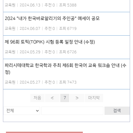
교육원
|
2024.06.13
|
추천 0
|
조회 5388
2024 "내가 한국바로알리기의 주인공" 에세이 공모
교육원
|
2024.06.07
|
추천 0
|
조회 6719
제 96회 토픽(TOPIK) 시험 등록 일정 안내 (수정)
교육원
|
2024.05.29
|
추천 0
|
조회 6726
파리시테대학교 한국학과 주최 제6회 한국어 교육 워크숍 안내 (수
정)
교육원
|
2024.05.27
|
추천 0
|
조회 7473
처음
«
7
»
마지막
검색