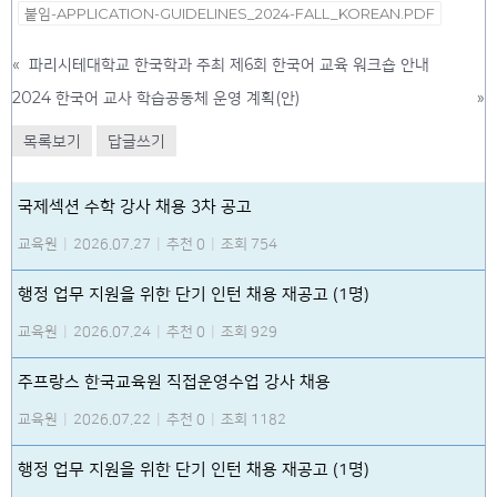
붙임-APPLICATION-GUIDELINES_2024-FALL_KOREAN.PDF
«
파리시테대학교 한국학과 주최 제6회 한국어 교육 워크숍 안내
2024 한국어 교사 학습공동체 운영 계획(안)
»
목록보기
답글쓰기
국제섹션 수학 강사 채용 3차 공고
교육원
|
2026.07.27
|
추천 0
|
조회 754
행정 업무 지원을 위한 단기 인턴 채용 재공고 (1명)
교육원
|
2026.07.24
|
추천 0
|
조회 929
주프랑스 한국교육원 직접운영수업 강사 채용
교육원
|
2026.07.22
|
추천 0
|
조회 1182
행정 업무 지원을 위한 단기 인턴 채용 재공고 (1명)