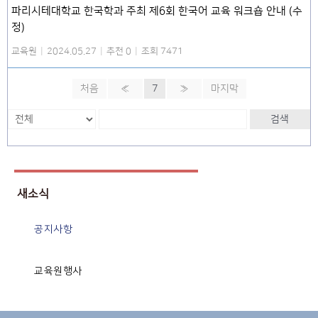
파리시테대학교 한국학과 주최 제6회 한국어 교육 워크숍 안내 (수
정)
교육원
|
2024.05.27
|
추천 0
|
조회 7471
처음
«
7
»
마지막
검색
새소식
공지사항
교육원행사