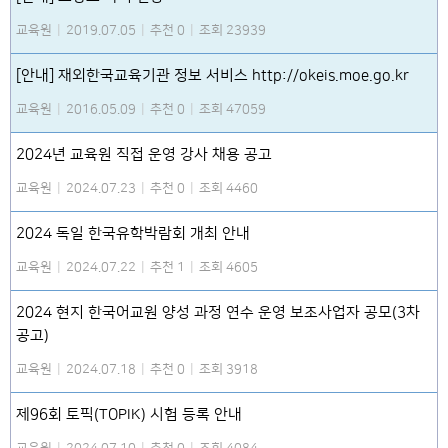
교육원
|
2019.07.05
|
추천 0
|
조회 23939
[안내] 재외한국교육기관 정보 서비스 http://okeis.moe.go.kr
교육원
|
2016.05.09
|
추천 0
|
조회 47059
2024년 교육원 직접 운영 강사 채용 공고
교육원
|
2024.07.23
|
추천 0
|
조회 4460
2024 독일 한국유학박람회 개최 안내
교육원
|
2024.07.22
|
추천 1
|
조회 4605
2024 현지 한국어교원 양성 과정 연수 운영 보조사업자 공모(3차
공고)
교육원
|
2024.07.18
|
추천 0
|
조회 3918
제96회 토픽(TOPIK) 시험 등록 안내