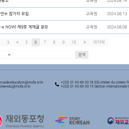
재공고
교육원
2024.08.14
 연수 참가자 모집
교육원
2024.08.13
e NOW) 제9호 게재글 공모
교육원
2024.08.08
3
4
5
6
7
8
9
10
»
마지막
검색
ssade-education@mofa.or.kr
+(33) 01 40 69 00 18 EIE/Atelier du coréen/T
ree-edu@mofa.or.kr
+(33) 01 40 69 00 19 Section internationale