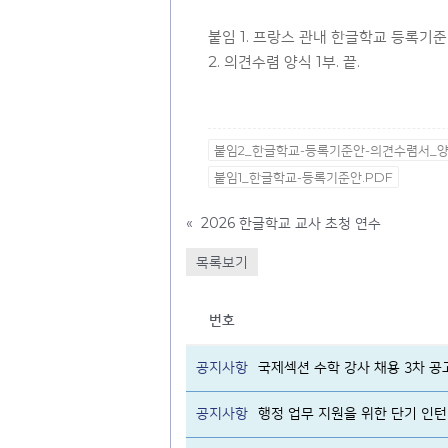
붙임 1. 프랑스 관내 한글학교 등록기준(안
2. 의견수렴 양식 1부. 끝.
붙임2_한글학교-등록기준안-의견수렴서_양
붙임1_한글학교-등록기준안.PDF
«
2026 한글학교 교사 초청 연수
목록보기
번호
공지사항
국제섹션 수학 강사 채용 3차 공
공지사항
행정 업무 지원을 위한 단기 인턴 