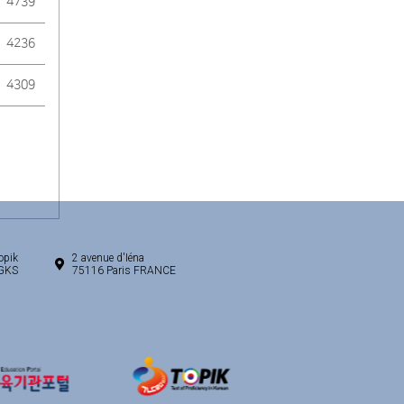
4739
4236
4309
opik
2 avenue d'Iéna
/GKS
75116 Paris FRANCE