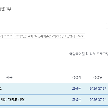
) 1부.
식.DOC
붙임2_한글학교-등록기준안-의견수렴서_양식.HWP
국립국어원 K-티처 프로그
제목
작성자
작성일
고
교육원
2026.07.27
채용 재공고 (1명)
교육원
2026.07.24