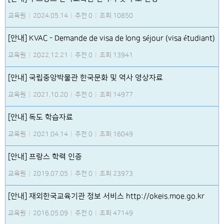
교육원
|
2024.05.14
|
추천 0
|
조회 10850
[안내] KVAC - Demande de visa de long séjour (visa étudiant)
교육원
|
2022.12.21
|
추천 0
|
조회 13941
[안내] 국립중앙박물관 한국문화 및 역사 영상자료
교육원
|
2021.10.20
|
추천 0
|
조회 14977
[안내] 독도 학습자료
교육원
|
2021.04.14
|
추천 0
|
조회 16049
[안내] 프랑스 학력 인증
교육원
|
2019.07.05
|
추천 0
|
조회 23973
[안내] 재외한국교육기관 정보 서비스 http://okeis.moe.go.kr
교육원
|
2016.05.09
|
추천 0
|
조회 47149