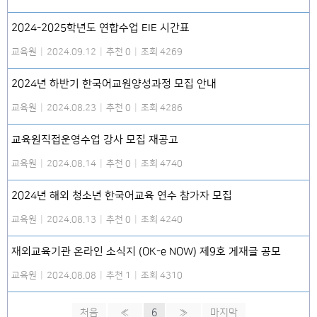
2024-2025학년도 연합수업 EIE 시간표
교육원
|
2024.09.12
|
추천 0
|
조회 4269
2024년 하반기 한국어교원양성과정 모집 안내
교육원
|
2024.08.23
|
추천 0
|
조회 4286
교육원직접운영수업 강사 모집 재공고
교육원
|
2024.08.14
|
추천 0
|
조회 4740
2024년 해외 청소년 한국어교육 연수 참가자 모집
교육원
|
2024.08.13
|
추천 0
|
조회 4240
재외교육기관 온라인 소식지 (OK-e NOW) 제9호 게재글 공모
교육원
|
2024.08.08
|
추천 1
|
조회 4310
처음
«
6
»
마지막