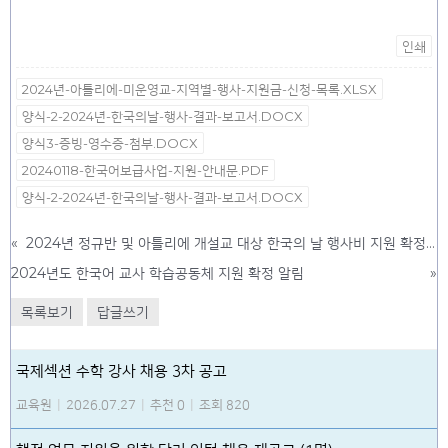
인쇄
2024년-아틀리에-미운영교-지역별-행사-지원금-신청-목록.XLSX
양식-2-2024년-한국의날-행사-결과-보고서.DOCX
양식3-증빙-영수증-첨부.DOCX
20240118-한국어보급사업-지원-안내문.PDF
양식-2-2024년-한국의날-행사-결과-보고서.DOCX
«
2024년 정규반 및 아틀리에 개설교 대상 한국의 날 행사비 지원 확정 알림
2024년도 한국어 교사 학습공동체 지원 확정 알림
»
목록보기
답글쓰기
국제섹션 수학 강사 채용 3차 공고
교육원
|
2026.07.27
|
추천 0
|
조회 820