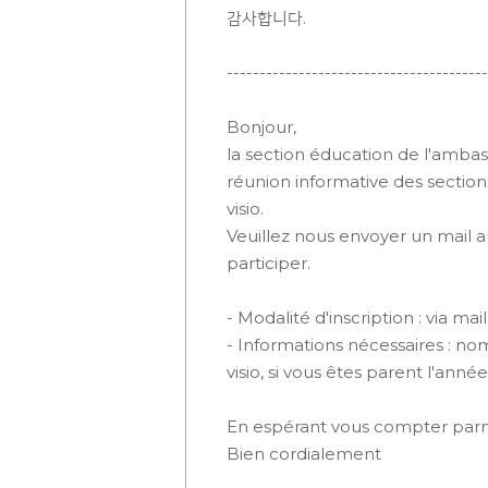
감사합니다.
----------------------------------------
Bonjour,
la section éducation de l'amba
réunion informative des sectio
visio.
Veuillez nous envoyer un mail a
participer.
- Modalité d'inscription : via 
- Informations nécessaires : no
visio, si vous êtes parent l'anné
En espérant vous compter parm
Bien cordialement