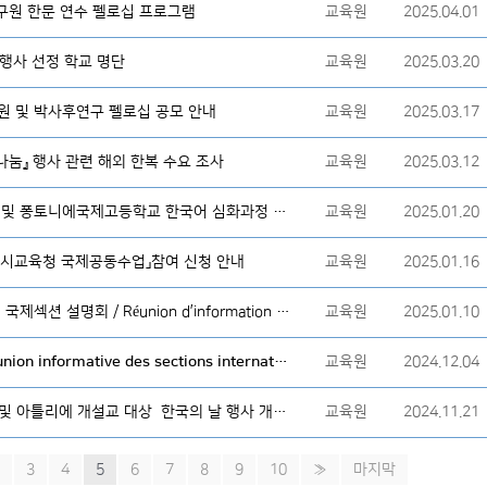
연구원 한문 연수 펠로십 프로그램
교육원
2025.04.01
』 행사 선정 학교 명단
교육원
2025.03.20
지원 및 박사후연구 펠로십 공모 안내
교육원
2025.03.17
 나눔』 행사 관련 해외 한복 수요 조사
교육원
2025.03.12
[행사] 보방국제중학교 국제섹션 및 퐁토니에국제고등학교 한국어 심화과정 설명회
교육원
2025.01.20
특별시교육청 국제공동수업」참여 신청 안내
교육원
2025.01.16
[행사] 레브뤼에르 중학교 한국어 국제섹션 설명회 / Réunion d’information de la section internationale coréenne au collège Les Bruyères
교육원
2025.01.10
[행사] 국제섹션 설명회/ une réunion informative des sections internationales coréennes
교육원
2024.12.04
[안내] 2024년도 한국어 정규반 및 아틀리에 개설교 대상 한국의 날 행사 개최 지원금 확정 알림
교육원
2024.11.21
3
4
5
6
7
8
9
10
»
마지막