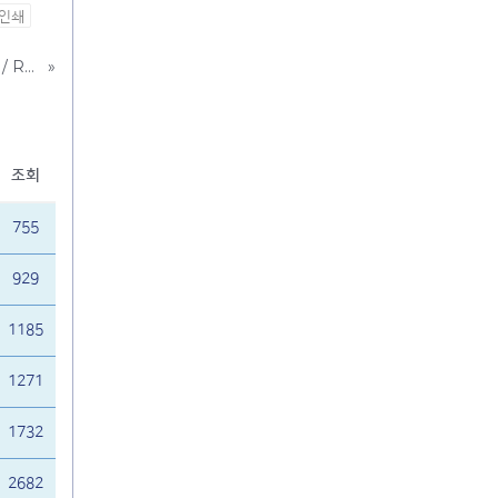
인쇄
[행사] 레브뤼에르 중학교 한국어 국제섹션 설명회 / Réunion d’information de la section internationale coréenne au collège Les Bruyères
»
조회
755
929
1185
1271
1732
2682