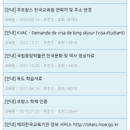
[안내] 주프랑스 한국교육원 연락처 및 주소 변경
교육원
|
2024.05.14
|
추천 0
|
조회 10783
[안내] KVAC - Demande de visa de long séjour (visa étudiant)
교육원
|
2022.12.21
|
추천 0
|
조회 13916
[안내] 국립중앙박물관 한국문화 및 역사 영상자료
교육원
|
2021.10.20
|
추천 0
|
조회 14939
[안내] 독도 학습자료
교육원
|
2021.04.14
|
추천 0
|
조회 16018
[안내] 프랑스 학력 인증
교육원
|
2019.07.05
|
추천 0
|
조회 23944
[안내] 재외한국교육기관 정보 서비스 http://okeis.moe.go.kr