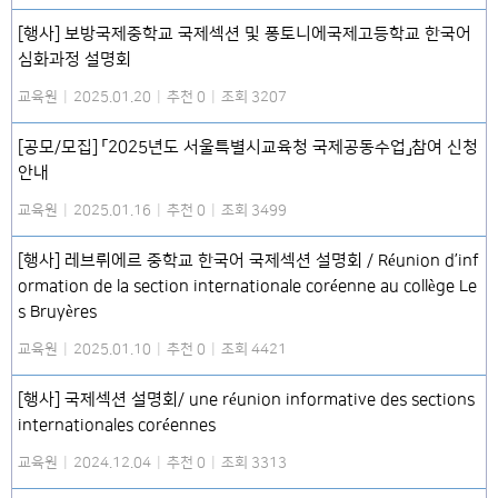
[행사] 보방국제중학교 국제섹션 및 퐁토니에국제고등학교 한국어
심화과정 설명회
교육원
|
2025.01.20
|
추천 0
|
조회 3207
[공모/모집] 「2025년도 서울특별시교육청 국제공동수업」참여 신청
안내
교육원
|
2025.01.16
|
추천 0
|
조회 3499
[행사] 레브뤼에르 중학교 한국어 국제섹션 설명회 / Réunion d’inf
ormation de la section internationale coréenne au collège Le
s Bruyères
교육원
|
2025.01.10
|
추천 0
|
조회 4421
[행사] 국제섹션 설명회/ une réunion informative des sections
internationales coréennes
교육원
|
2024.12.04
|
추천 0
|
조회 3313