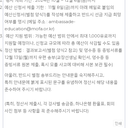
행사 개최 기간 : 2024년 10월 ~ 12월 6일(금)까지
예산 신청서 제출 기한 : 11월 8일(금)까지 아래 메일로 붙임의
예산신청서(별첨 양식1)를 작성해 제출하고 반드시 선금 지급 희망
여부를 명시 (메일 주소 : ambassade-
education@mofa.or.kr)
예산 지원 범위 : 가능한 예산 범위 안에서 최대 1,000유로까지
지원할 예정이나, 신청교 규모에 따라 총 예산이 삭감될 수도 있음
정산 방법 : 결과보고서(별첨 양식2 참고) 및 영수증 등 증빙서류를
12월 13일(월)까지 우편 송부(교장선생님 확인서, 영수증 등
증빙서류 원본 제출, 혹시 모를 사고에 대비해 사본 보관 필수)
아울러, 반드시 별첨 송부드리는 안내문을 숙지해주시고,
특히 안내문에 붉게 표시된 문구를 유념하여 정산시 해당 내용을
준수하여 주시기 바랍니다.
(특히, 정산서 제출시, 각 강사별 송금증, 하나은행 환율표, 회의
사진 첨부 등 사항을 꼭 준수해주시기 바랍니다)
인쇄