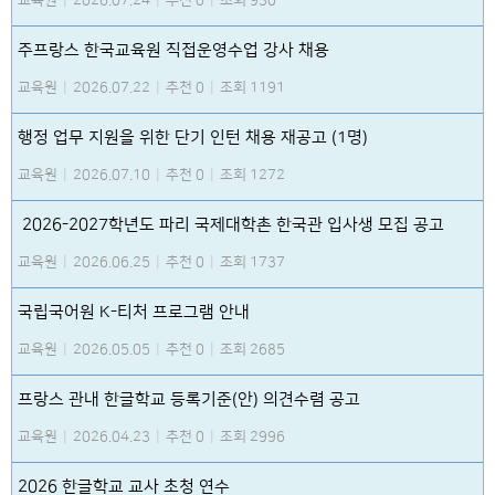
주프랑스 한국교육원 직접운영수업 강사 채용
교육원
|
2026.07.22
|
추천 0
|
조회 1191
행정 업무 지원을 위한 단기 인턴 채용 재공고 (1명)
교육원
|
2026.07.10
|
추천 0
|
조회 1272
2026-2027학년도 파리 국제대학촌 한국관 입사생 모집 공고
교육원
|
2026.06.25
|
추천 0
|
조회 1737
국립국어원 K-티처 프로그램 안내
교육원
|
2026.05.05
|
추천 0
|
조회 2685
프랑스 관내 한글학교 등록기준(안) 의견수렴 공고
교육원
|
2026.04.23
|
추천 0
|
조회 2996
2026 한글학교 교사 초청 연수