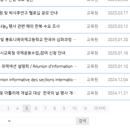
지원 및 박사후연구 펠로십 공모 안내
교육원
2025.03.17
 나눔』 행사 관련 해외 한복 수요 조사
교육원
2025.03.12
[행사] 보방국제중학교 국제섹션 및 퐁토니에국제고등학교 한국어 심화과정 설명회
교육원
2025.01.20
특별시교육청 국제공동수업」참여 신청 안내
교육원
2025.01.16
[행사] 레브뤼에르 중학교 한국어 국제섹션 설명회 / Réunion d’information de la section internationale coréenne au collège Les Bruyères
교육원
2025.01.10
[행사] 국제섹션 설명회/ une réunion informative des sections internationales coréennes
교육원
2024.12.04
[안내] 2024년도 한국어 정규반 및 아틀리에 개설교 대상 한국의 날 행사 개최 지원금 확정 알림
교육원
2024.11.21
3
4
5
6
7
8
9
10
»
마지막
검색