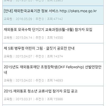
교육원
|
2019.07.05
|
추천 0
|
조회 23965
[안내] 재외한국교육기관 정보 서비스 http://okeis.moe.go.kr
교육원
|
2016.05.09
|
추천 0
|
조회 47142
재외동포 모국수학 단기2기 교육과정(6월~8월) 참가자 모집
교육원
|
2015.04.14
|
추천 0
|
조회 14550
제 5회 병무청 어린이 그림·글짓기 공모전 안내
교육원
|
2015.04.07
|
추천 0
|
조회 14374
2015년도 재외동포재단 초청장학생(OKF Fellowship) 선발연장안
내
교육원
|
2015.04.02
|
추천 0
|
조회 14693
2015 재외동포 청소년 교류사업 참가자 모집 공고
교육원
|
2015.03.31
|
추천 0
|
조회 15986