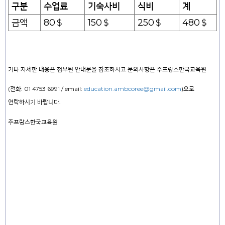
구분
수업료
기숙사비
식비
계
금액
80
＄
150
＄
250
＄
480
＄
기타 자세한 내용은 첨부된 안내문을 참조하시고 문의사항은 주프랑스한국교육원
(
전화
: 01 4753 6991 / email:
education.ambcoree@gmail.com
)
으로
연락하시기 바랍니다
.
주프랑스한국교육원