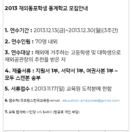
2013
재외동포학생
동계학교
모집안내
1.
연수기간
:
2013.12.13(
금
)~2013.12.30(
월
)(3
주간
)
2.
연수인원
:
70
명
내외
3.
연수대상
:
해외에
거주하는
고등학생
및
대학생으로
재외공관장의
추천을
받은
자
4.
제출서류
:
지원서
1
부
,
서약서
1
부
,
여권사본
1
부
–
모두 스캔본 송부
5.
서류접수
:
2013.11.17(
일
)
교육원 도착분에 한함
6.
접수처
:
주프랑스한국교육원
email :
education.ambcoree@gmail.com
7.
교육
참가비
:
1
인당
US $480 (
항공료 개인 부담)