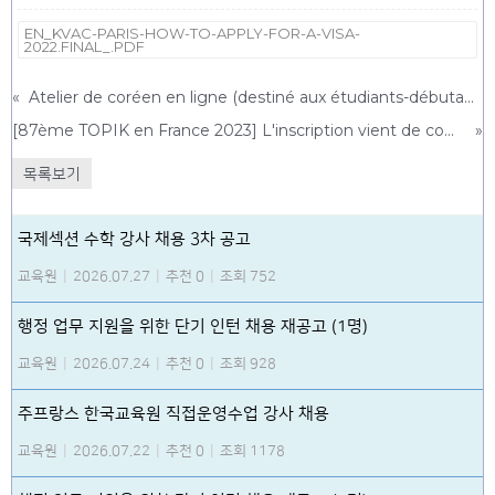
EN_KVAC-PARIS-HOW-TO-APPLY-FOR-A-VISA-
2022.FINAL_.PDF
«
Atelier de coréen en ligne (destiné aux étudiants-débutants)
[87ème TOPIK en France 2023] L'inscription vient de commencer ! (modifié)
»
목록보기
국제섹션 수학 강사 채용 3차 공고
교육원
|
2026.07.27
|
추천 0
|
조회 752
행정 업무 지원을 위한 단기 인턴 채용 재공고 (1명)
교육원
|
2026.07.24
|
추천 0
|
조회 928
주프랑스 한국교육원 직접운영수업 강사 채용
교육원
|
2026.07.22
|
추천 0
|
조회 1178