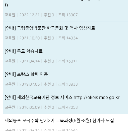
t)
교육원
|
2022.12.21
|
추천 0
|
조회 13907
[안내] 국립중앙박물관 한국문화 및 역사 영상자료
교육원
|
2021.10.20
|
추천 0
|
조회 14934
[안내] 독도 학습자료
교육원
|
2021.04.14
|
추천 0
|
조회 16011
[안내] 프랑스 학력 인증
교육원
|
2019.07.05
|
추천 0
|
조회 23938
[안내] 재외한국교육기관 정보 서비스 http://okeis.moe.go.kr
교육원
|
2016.05.09
|
추천 0
|
조회 47058
재외동포 모국수학 단기2기 교육과정(6월~8월) 참가자 모집
교육원
|
2015.04.14
|
추천 0
|
조회 14544