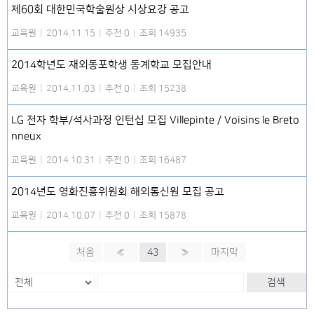
제60회 대한민국학술원상 시상요강 공고
교육원
|
2014.11.15
|
추천 0
|
조회 14935
2014학년도 재외동포학생 동계학교 모집안내
교육원
|
2014.11.03
|
추천 0
|
조회 15238
LG 전자 학부/석사과정 인턴십 모집 Villepinte / Voisins le Breto
nneux
교육원
|
2014.10.31
|
추천 0
|
조회 16487
2014년도 영화진흥위원회 해외통신원 모집 공고
교육원
|
2014.10.07
|
추천 0
|
조회 15878
처음
«
43
»
마지막
검색