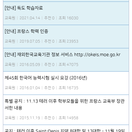
[안내] 독도 학습자료
교육원
|
2021.04.14
|
추천 0
|
조회 16030
[안내] 프랑스 학력 인증
교육원
|
2019.07.05
|
추천 0
|
조회 23953
[안내] 재외한국교육기관 정보 서비스 http://okeis.moe.go.kr
교육원
|
2016.05.09
|
추천 0
|
조회 47075
제45회 한국어 능력시험 실시 요강 (2016년)
교육원
|
2016.01.04
|
추천 0
|
조회 16735
특별 공지 : 11.13 테러 이후 학부모들을 위한 프랑스 교육부 장관
서한 내용
교육원
|
2015.11.19
|
추천 0
|
조회 14958
공지 : 테러 이후 Saint-Denis 지역 8대학 및 13대학 - 11월 19일