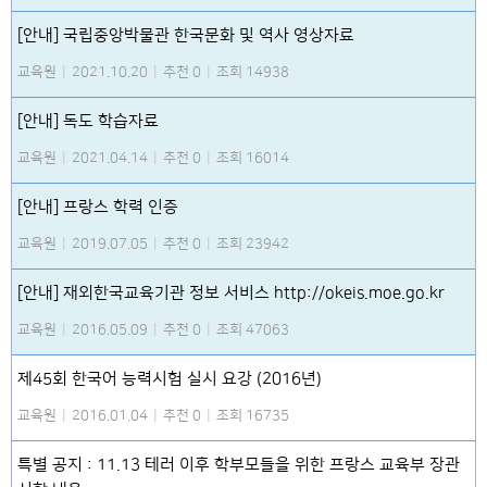
[안내] 국립중앙박물관 한국문화 및 역사 영상자료
교육원
|
2021.10.20
|
추천 0
|
조회 14938
[안내] 독도 학습자료
교육원
|
2021.04.14
|
추천 0
|
조회 16014
[안내] 프랑스 학력 인증
교육원
|
2019.07.05
|
추천 0
|
조회 23942
[안내] 재외한국교육기관 정보 서비스 http://okeis.moe.go.kr
교육원
|
2016.05.09
|
추천 0
|
조회 47063
제45회 한국어 능력시험 실시 요강 (2016년)
교육원
|
2016.01.04
|
추천 0
|
조회 16735
특별 공지 : 11.13 테러 이후 학부모들을 위한 프랑스 교육부 장관