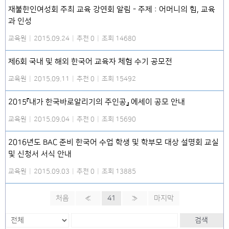
재불한인여성회 주최 교육 강연회 알림 - 주제 : 어머니의 힘, 교육
과 인성
교육원
|
2015.09.24
|
추천 0
|
조회 14680
제6회 국내 및 해외 한국어 교육자 체험 수기 공모전
교육원
|
2015.09.11
|
추천 0
|
조회 15492
2015『내가 한국바로알리기의 주인공』 에세이 공모 안내
교육원
|
2015.09.04
|
추천 0
|
조회 15690
2016년도 BAC 준비 한국어 수업 학생 및 학부모 대상 설명회 교실
및 신청서 서식 안내
교육원
|
2015.09.03
|
추천 0
|
조회 13885
처음
«
41
»
마지막
검색