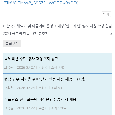
ZIhVOFMW8_S95ZJiLWOTPK9xDD
)
인쇄
«
한국어채택교 및 아뜰리에 운영교 대상 '한국의 날' 행사 지원 확정 알림
2021 글로벌 한복 사진 공모전
»
목록보기
국제섹션 수학 강사 채용 3차 공고
교육원
|
2026.07.27
|
추천 0
|
조회 770
행정 업무 지원을 위한 단기 인턴 채용 재공고 (1명)
교육원
|
2026.07.24
|
추천 0
|
조회 941
주프랑스 한국교육원 직접운영수업 강사 채용
교육원
|
2026.07.22
|
추천 0
|
조회 1204