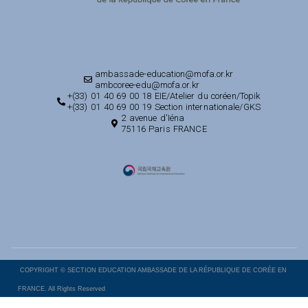
ambassade-education@mofa.or.kr
ambcoree-edu@mofa.or.kr
+(33) 01 40 69 00 18 EIE/Atelier du coréen/Topik
+(33) 01 40 69 00 19 Section internationale/GKS
2 avenue d'Iéna
75116 Paris FRANCE
COPYRIGHT © SECTION EDUCATION AMBASSADE DE LA RÉPUBLIQUE DE CORÉE EN
FRANCE. All Rights Reserved