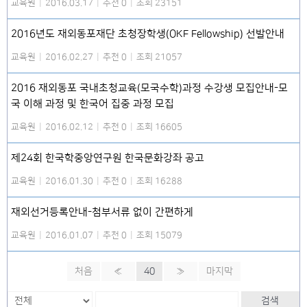
교육원
|
2016.03.17
|
추천 0
|
조회 23151
2016년도 재외동포재단 초청장학생(OKF Fellowship) 선발안내
교육원
|
2016.02.27
|
추천 0
|
조회 21057
2016 재외동포 국내초청교육(모국수학)과정 수강생 모집안내-모
국 이해 과정 및 한국어 집중 과정 모집
교육원
|
2016.02.12
|
추천 0
|
조회 16605
제24회 한국학중앙연구원 한국문화강좌 공고
교육원
|
2016.01.30
|
추천 0
|
조회 16288
재외선거등록안내-첨부서류 없이 간편하게
교육원
|
2016.01.07
|
추천 0
|
조회 15079
처음
«
40
»
마지막
검색