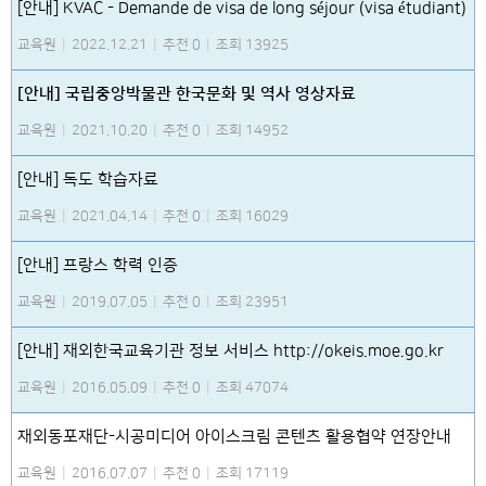
[안내] KVAC - Demande de visa de long séjour (visa étudiant)
교육원
|
2022.12.21
|
추천 0
|
조회 13925
[안내] 국립중앙박물관 한국문화 및 역사 영상자료
교육원
|
2021.10.20
|
추천 0
|
조회 14952
[안내] 독도 학습자료
교육원
|
2021.04.14
|
추천 0
|
조회 16029
[안내] 프랑스 학력 인증
교육원
|
2019.07.05
|
추천 0
|
조회 23951
[안내] 재외한국교육기관 정보 서비스 http://okeis.moe.go.kr
교육원
|
2016.05.09
|
추천 0
|
조회 47074
재외동포재단-시공미디어 아이스크림 콘텐츠 활용협약 연장안내
교육원
|
2016.07.07
|
추천 0
|
조회 17119