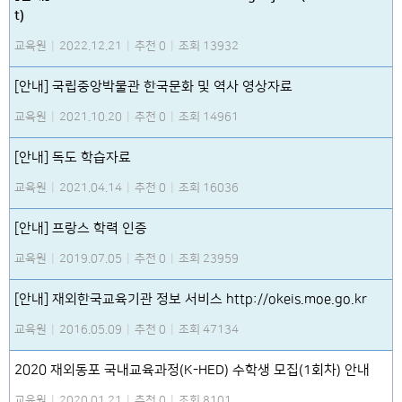
t)
교육원
|
2022.12.21
|
추천 0
|
조회 13932
[안내] 국립중앙박물관 한국문화 및 역사 영상자료
교육원
|
2021.10.20
|
추천 0
|
조회 14961
[안내] 독도 학습자료
교육원
|
2021.04.14
|
추천 0
|
조회 16036
[안내] 프랑스 학력 인증
교육원
|
2019.07.05
|
추천 0
|
조회 23959
[안내] 재외한국교육기관 정보 서비스 http://okeis.moe.go.kr
교육원
|
2016.05.09
|
추천 0
|
조회 47134
2020 재외동포 국내교육과정(K-HED) 수학생 모집(1회차) 안내
교육원
|
2020.01.21
|
추천 0
|
조회 8101