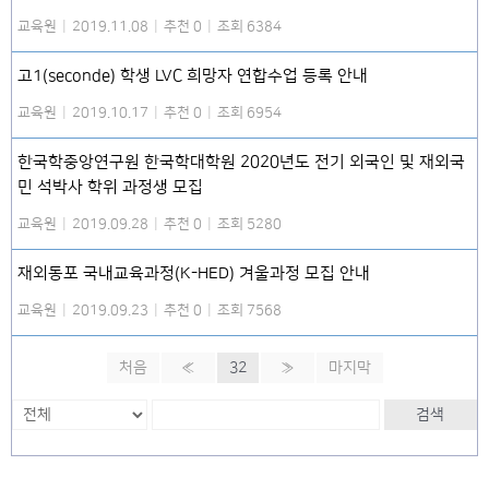
교육원
|
2019.11.08
|
추천 0
|
조회 6384
고1(seconde) 학생 LVC 희망자 연합수업 등록 안내
교육원
|
2019.10.17
|
추천 0
|
조회 6954
한국학중앙연구원 한국학대학원 2020년도 전기 외국인 및 재외국
민 석박사 학위 과정생 모집
교육원
|
2019.09.28
|
추천 0
|
조회 5280
재외동포 국내교육과정(K-HED) 겨울과정 모집 안내
교육원
|
2019.09.23
|
추천 0
|
조회 7568
처음
«
32
»
마지막
검색