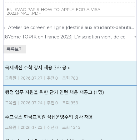
EN_KVAC-PARIS-HOW-TO-APPLY-FOR-A-VISA-
2022.FINAL_.PDF
«
Atelier de coréen en ligne (destiné aux étudiants-débutants)
[87ème TOPIK en France 2023] L'inscription vient de commencer ! (modifié)
»
목록보기
국제섹션 수학 강사 채용 3차 공고
교육원
|
2026.07.27
|
추천 0
|
조회 780
행정 업무 지원을 위한 단기 인턴 채용 재공고 (1명)
교육원
|
2026.07.24
|
추천 0
|
조회 953
주프랑스 한국교육원 직접운영수업 강사 채용
교육원
|
2026.07.22
|
추천 0
|
조회 1212