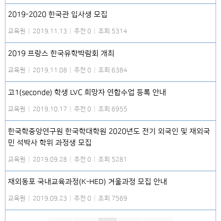
2019-2020 한국관 입사생 모집
교육원
|
2019.11.13
|
추천 0
|
조회 5314
2019 프랑스 한국유학박람회 개최
교육원
|
2019.11.08
|
추천 0
|
조회 6384
고1(seconde) 학생 LVC 희망자 연합수업 등록 안내
교육원
|
2019.10.17
|
추천 0
|
조회 6955
한국학중앙연구원 한국학대학원 2020년도 전기 외국인 및 재외국
민 석박사 학위 과정생 모집
교육원
|
2019.09.28
|
추천 0
|
조회 5281
재외동포 국내교육과정(K-HED) 겨울과정 모집 안내
교육원
|
2019.09.23
|
추천 0
|
조회 7569