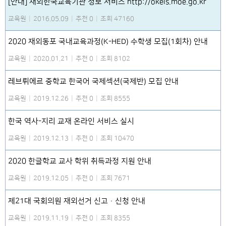
[안내] 재외한국교육기관 정보 서비스 http://okeis.moe.go.kr
교육원
|
2016.05.09
|
추천 0
|
조회 47160
2020 재외동포 국내교육과정(K-HED) 수학생 모집(1회차) 안내
교육원
|
2020.01.21
|
추천 0
|
조회 8102
레브뤼에르 중학교 한국어 국제섹션(국제반) 모집 안내
교육원
|
2019.12.26
|
추천 0
|
조회 8555
한국 역사-지리 교재 온라인 서비스 실시
교육원
|
2019.12.13
|
추천 0
|
조회 10470
2020 한글학교 교사 학위 취득과정 지원 안내
교육원
|
2019.12.05
|
추천 0
|
조회 7671
제21대 국회의원 재외선거 신고·신청 안내
교육원
|
2019.11.19
|
추천 0
|
조회 8355