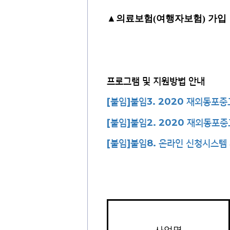
▲
의료보험
(
여행자보험
)
가입
프로그램 및 지원방법 안내
[붙임]붙임3. 2020 재외동
[붙임]붙임2. 2020 재외동포
[붙임]붙임8. 온라인 신청시스템
사업명