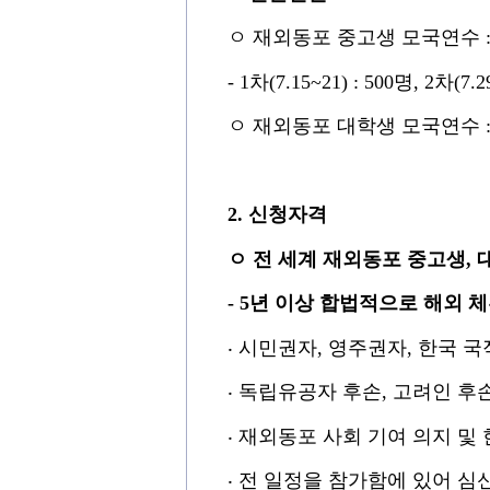
ㅇ
재외동포 중고생 모국연수
- 1
차
(7.15~21) : 500
명
, 2
차
(7.2
ㅇ
재외동포 대학생 모국연수
2.
신청자격
ㅇ
전 세계 재외동포 중고생
,
-
5
년 이상 합법적
으로 해외 
‧
시민권자
,
영주권자
,
한국 국
‧
독립유공자 후손
,
고려인 후
‧
재외동포 사회 기여 의지 및
‧
전 일정을 참가함에 있어 심