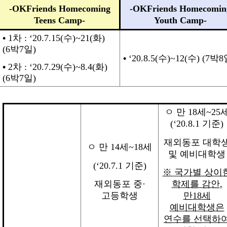
-OKFriends Homecoming
-OKFriends Homecomin
Teens Camp-
Youth Camp-
•
1
차
: ‘20.7.15(
수
)~21(
화
)
(6
박
7
일
)
•
‘20.8.5(
수
)~12(
수
) (7
박
8
•
2
차
: ‘20.7.29(
수
)~8.4(
화
)
(6
박
7
일
)
ㅇ
만
18
세
~25
(‘20.8.1
기준
)
재외동포 대학
ㅇ
만
14
세
~18
세
및 예비대학생
(‘20.7.1
기준
)
※
국가별 상이
재외동포 중
·
학제를 감안
,
고등학생
만
18
세
예비대학생은
연수를 선택하