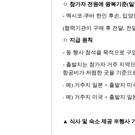
ㅇ
참가자 전원에 왕복기준
(
일
-
멕시코
‧
쿠바 한인 후손
,
입양
(
협
력기관이 구매 후 전달
,
전
ㅇ
지급 원칙
-
동
행사 참석을 목적으로 구
-
출발지는 참가자 거주 지역
항공비가 저렴한 곳을 기준으
‧
예
)
거주지 일본
+
출발지 미
‧
예
)
거주지 미국
+
출발지 일
▲
식사 및 숙소 제공
※
행사 