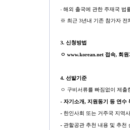
‧
해외 출국에 관한 주재국 법
※
최근
3
년내 기존 참가자 전
3.
신청방법
ㅇ
www.korean.net
접속
,
회원
4.
선발기준
ㅇ
구비서류를 빠짐없이 제출한
-
자기소개
,
지원동기 등 연수 
-
한인사회 또는 거주국 지역
-
관할공관 추천 내용 및 추천