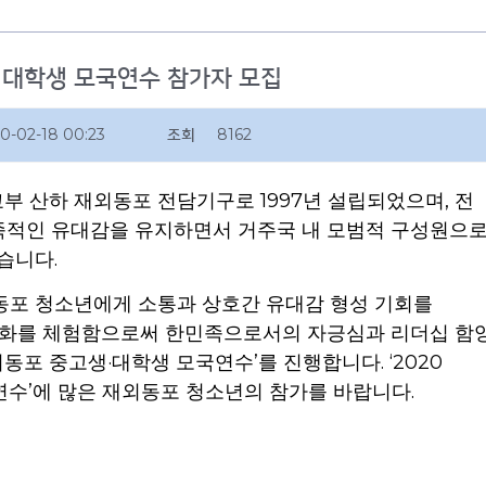
및 대학생 모국연수 참가자 모집
0-02-18 00:23
조회
8162
1997
,
교부 산하 재외동포 전담기구로
년
설
립되었으며
전
족적인 유대감을 유지
하면서 거주국 내 모범적 구성원으
.
있습니다
동포 청소년에게
소통과
상호간 유대감
형성 기회를
화를
체험함으로써 한민족으
로서의 자긍심과
리더십 함
·
’
. ‘2020
외동포
중
고생
대학생 모국연수
를 진행합니다
’
.
연수
에 많은 재외동포 청소년의 참가를 바랍니다