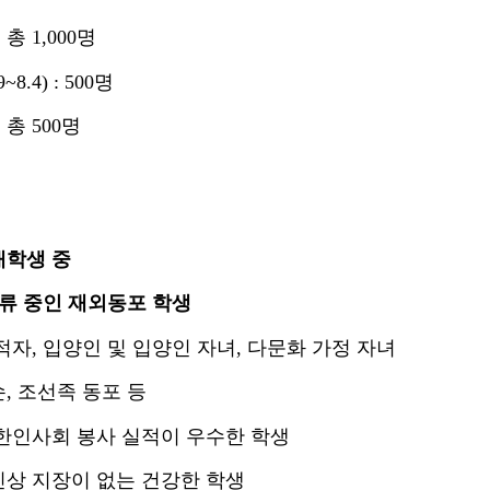
:
총
1,000
명
9~8.4) : 500
명
:
총
500
명
대학생 중
체류 중인 재외동포 학생
적자
,
입양인 및 입양인 자녀
,
다문화 가정 자녀
손
,
조선족 동포 등
 한인사회 봉사 실적이 우수한 학생
신상 지장이 없는 건강한 학생