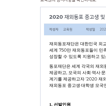
2020 재외동포 중고생 
작성자
교육원
작성일
202
재
외동포재단은 대한민국 외
750
세계
만 재외동포들이 민
성장할 수 있도록 지원하고 
동
포재단은 세계 각국의 재외
,
·
·
제공하고
모국의 사
회
역사
문
‘2020
계기를 제공하고자
재
·
재외동포 중고생
대학생
모국
1.
선발인원