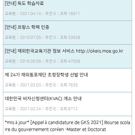
[안내] 독도 학습자료
교육원
|
2021.04.14
|
추천 0
|
조회 16011
[안내] 프랑스 학력 인증
교육원
|
2019.07.05
|
추천 0
|
조회 23938
[안내] 재외한국교육기관 정보 서비스 http://okeis.moe.go.kr
교육원
|
2016.05.09
|
추천 0
|
조회 47058
제 24기 재외동포재단 초청장학생 선발 안내
교육원
|
2021.03.03
|
추천 0
|
조회 7635
대한민국 비자신청센터(KVAC) 개소 안내
교육원
|
2021.02.24
|
추천 0
|
조회 8712
*mis à jour* [Appel à candidature de GKS 2021] Bourse scola
ire du gouvernement coréen -Master et Doctorat