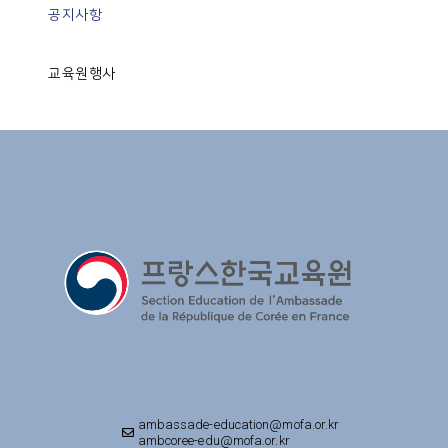
공지사항
교육원행사
ambassade-education@mofa.or.kr
ambcoree-edu@mofa.or.kr