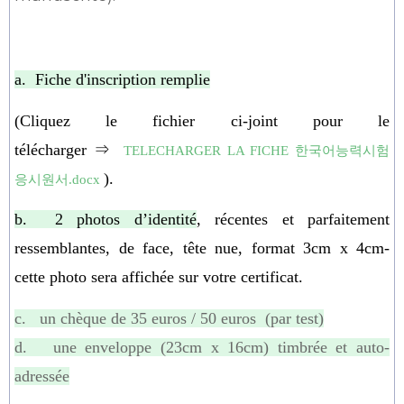
a.
Fiche d'inscription remplie
(
Cliquez
le fichier
ci-joint pour le
télécharger ⇒
TELECHARGER LA FICHE 한국어능력시험
).
응시원서
.docx
b.
2 photos d
’
identité
,
récentes et parfaitement
ressemblantes, de face, tête nue, format 3cm x 4cm-
cette photo sera affichée sur votre certificat.
c. un chèque de
35
euros / 50 euros (par test)
d. une enveloppe (23cm x 16cm) timbrée et auto-
adressée