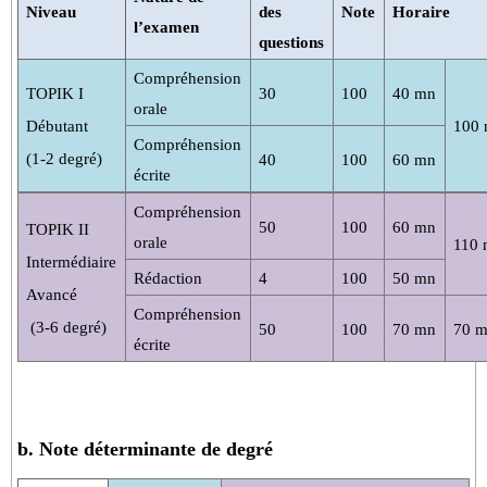
Niveau
des
Note
Horaire
l’examen
questions
Compréhension
TOPIK I
30
100
40
mn
orale
Débutant
100
Compréhension
(1-2
degré
)
40
100
60
mn
écrite
Compréhension
50
100
60
mn
TOPIK II
orale
110
Intermédiaire
Rédaction
4
100
50
mn
Avancé
Compréhension
(3-6 degré)
50
100
70
mn
70
m
écrite
b. Note déterminante de degré