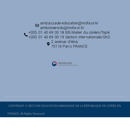
ambassade-education@mofa.or.kr
ambcoree-edu@mofa.or.kr
+(33) 01 40 69 00 18 EIE/Atelier du coréen/Topik
+(33) 01 40 69 00 19 Section internationale/GKS
2 avenue d'Iéna
75116 Paris FRANCE
COPYRIGHT © SECTION EDUCATION AMBASSADE DE LA RÉPUBLIQUE DE CORÉE EN
FRANCE. All Rights Reserved