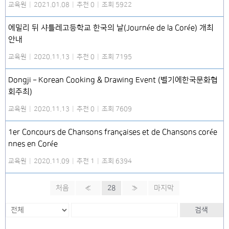
교육원
|
2021.01.08
|
추천 0
|
조회 5922
에밀리 뒤 샤틀레고등학교 한국의 날(Journée de la Corée) 개최
안내
교육원
|
2020.11.13
|
추천 0
|
조회 7195
Dongji – Korean Cooking & Drawing Event (벨기에한국문화협
회주최)
교육원
|
2020.11.13
|
추천 0
|
조회 7609
1er Concours de Chansons françaises et de Chansons corée
nnes en Corée
교육원
|
2020.11.09
|
추천 1
|
조회 6394
처음
«
28
»
마지막
검색