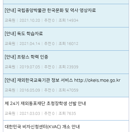
[안내] 국립중앙박물관 한국문화 및 역사 영상자료
교육원
|
2021.10.20
|
추천 0
|
조회 14934
[안내] 독도 학습자료
교육원
|
2021.04.14
|
추천 0
|
조회 16012
[안내] 프랑스 학력 인증
교육원
|
2019.07.05
|
추천 0
|
조회 23939
[안내] 재외한국교육기관 정보 서비스 http://okeis.moe.go.kr
교육원
|
2016.05.09
|
추천 0
|
조회 47059
제 24기 재외동포재단 초청장학생 선발 안내
교육원
|
2021.03.03
|
추천 0
|
조회 7635
대한민국 비자신청센터(KVAC) 개소 안내