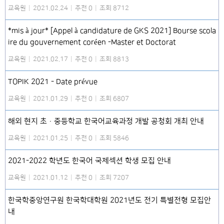
교육원
|
2021.02.24
|
추천 0
|
조회 8712
*mis à jour* [Appel à candidature de GKS 2021] Bourse scola
ire du gouvernement coréen -Master et Doctorat
교육원
|
2021.02.17
|
추천 0
|
조회 8813
TOPIK 2021 - Date prévue
교육원
|
2021.01.29
|
추천 0
|
조회 6807
해외 현지 초·중등학교 한국어교육과정 개발 공청회 개최 안내
교육원
|
2021.01.25
|
추천 0
|
조회 5846
2021-2022 학년도 한국어 국제섹션 학생 모집 안내
교육원
|
2021.01.12
|
추천 0
|
조회 7207
한국학중앙연구원 한국학대학원 2021년도 전기 특별전형 모집안
내