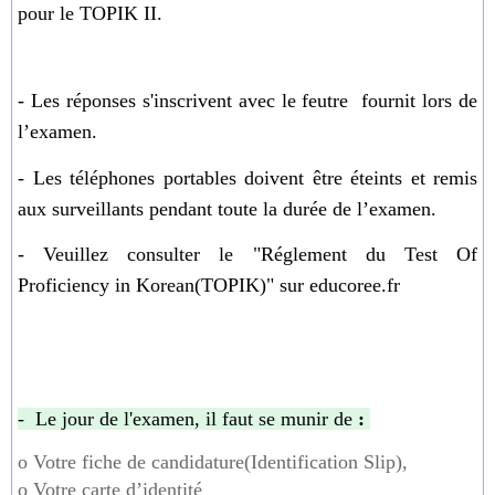
pour le TOPIK II.
- Les réponses s'inscrivent avec
le feutre
fournit lors de
l
’e
xamen.
- Les téléphones portables doivent être éteints et remis
aux surveillants
pendant toute la durée de l
’e
xamen.
- Veuillez consulter le "
Réglement du Test Of
Proficiency in Korean(TOPIK)" sur educoree.fr
- Le jour de l'examen, il faut se munir de
:
o Votre f
iche de candidature(Identification Slip),
o
Votre carte d
’
identité