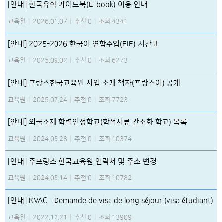
[안내] 한국유학 가이드북(E-book) 이용 안내
교육원
|
2026.01.07
|
추천 0
|
조회 4341
[안내] 2025-2026 한국어 연합수업(EIE) 시간표
교육원
|
2025.09.02
|
추천 0
|
조회 6273
[안내] 프랑스한국교육원 사업 소개 책자(프랑스어) 공개
교육원
|
2025.07.24
|
추천 0
|
조회 7723
[안내] 외국소재 학력인정학교(학적서류 간소화 학교) 목록
교육원
|
2024.05.28
|
추천 0
|
조회 10374
[안내] 주프랑스 한국교육원 연락처 및 주소 변경
교육원
|
2024.05.14
|
추천 0
|
조회 10782
[안내] KVAC - Demande de visa de long séjour (visa étudiant)
교육원
|
2022.12.21
|
추천 0
|
조회 13909