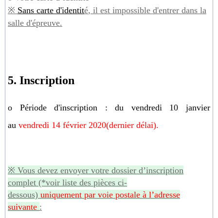
※
Sans carte d'identit
é
, il est impossible d'entrer dans la
salle d'
é
preuve.
5. Inscription
o Période d'inscription : du vendredi 10 janvier
au
vendredi
1
4
février 2020
(dernier délai).
※
Vous devez envoyer votre dossier d’inscription
complet (*voir liste des pièces ci-
dessous)
uniquement
par voie postale à l’adresse
suivante
: