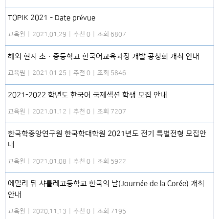
TOPIK 2021 - Date prévue
교육원
|
2021.01.29
|
추천 0
|
조회 6807
해외 현지 초·중등학교 한국어교육과정 개발 공청회 개최 안내
교육원
|
2021.01.25
|
추천 0
|
조회 5846
2021-2022 학년도 한국어 국제섹션 학생 모집 안내
교육원
|
2021.01.12
|
추천 0
|
조회 7207
한국학중앙연구원 한국학대학원 2021년도 전기 특별전형 모집안
내
교육원
|
2021.01.08
|
추천 0
|
조회 5922
에밀리 뒤 샤틀레고등학교 한국의 날(Journée de la Corée) 개최
안내
교육원
|
2020.11.13
|
추천 0
|
조회 7195