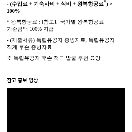
*
-
(
수업료
+
기숙사비
+
식비
+
왕복항공료
) ×
100%
*
왕복항공료
: [
참고
1]
국가별 왕복항공료
기준금액
100%
지급
-
(
제출서류
)
독립유공자 증빙자료
,
독립유공자
직계 후손 증빙자료
※
독립유공자 후손 적극 발굴 추천 요망
참고 홍보 영상