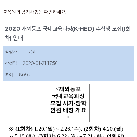
교육원의 공지사항을 확인하세요.
2020 재외동포 국내교육과정(K-HED) 수학생 모집(1회
차) 안내
작성자
교육원
작성일
2020-01-21 17:56
조회
8095
<
재외동포
국내교육과정
모집 시기
‧
장학
인원 배정 개요
>
※
(1
회차
)
1.20.(
월
)
～
2.26.(
수
),
(2
회차
)
4.20.(
월
)
～
5.19.(
화
),
(3
회차
)
6.22.(
월
)
～
7.21.(
화
),
(4
회차
)