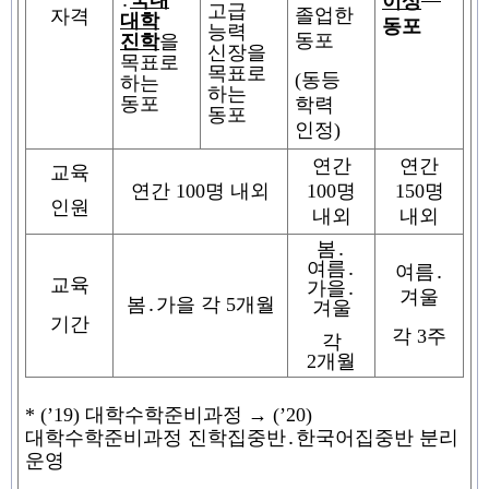
이상
고급
졸업한
자격
대학
동포
능력
동포
진학
을
신장을
목표로
목표로
(
동등
하는
하는
동포
학력
동포
인정
)
연간
연간
교육
연간
100
명 내외
100
명
150
명
인원
내외
내외
봄
․
여름
․
여름
․
교육
가을
․
겨울
봄
․
가을 각
5
개월
겨울
기간
각
3
주
각
2
개월
*
(’19)
대학수학준비과정
→
(’20)
대학수학준비과정 진학집중반
․
한국어집중반 분리
운영