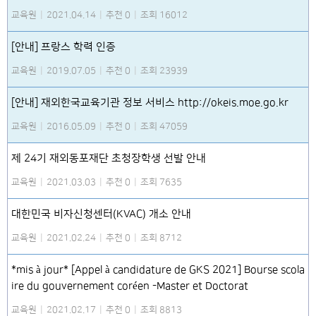
교육원
|
2021.04.14
|
추천 0
|
조회 16012
[안내] 프랑스 학력 인증
교육원
|
2019.07.05
|
추천 0
|
조회 23939
[안내] 재외한국교육기관 정보 서비스 http://okeis.moe.go.kr
교육원
|
2016.05.09
|
추천 0
|
조회 47059
제 24기 재외동포재단 초청장학생 선발 안내
교육원
|
2021.03.03
|
추천 0
|
조회 7635
대한민국 비자신청센터(KVAC) 개소 안내
교육원
|
2021.02.24
|
추천 0
|
조회 8712
*mis à jour* [Appel à candidature de GKS 2021] Bourse scola
ire du gouvernement coréen -Master et Doctorat
교육원
|
2021.02.17
|
추천 0
|
조회 8813