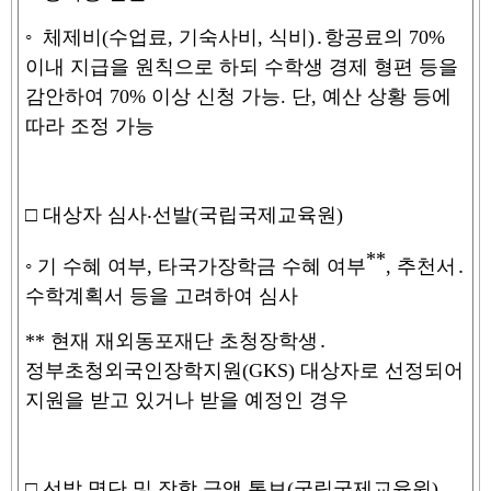
◦
체제비
(
수업료
,
기숙사비
,
식비
)
․
항공료의
70%
이내 지급을 원칙으로 하되
수학생 경제 형편 등을
감안하여
70%
이상 신청 가능
.
단
,
예산 상황 등에
따라 조정 가능
□
대상자 심사
‧
선발
(
국립국제교육원
)
**
◦
기 수혜 여부
,
타국가장학금 수혜 여부
,
추천서
․
수학계획서 등을 고려하여 심사
**
현재 재외동포재단 초청장학생
․
정부초청외국인장학지원
(GKS)
대상자로 선정되어
지원을 받고 있거나 받을 예정인 경우
□
선발 명단 및 장학 금액 통보
(
국립국제교육원
)