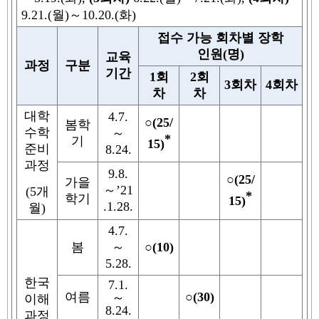
9.21.(
월
)
～
10.20.(
화
)
접수 가능 회차별 장학
인원
(
명
)
교육
과정
구분
기간
1
회
2
회
3
회차
4
회차
차
차
대학
4.7.
○
(25/
봄학
수학
～
*
기
15)
준비
8.24.
과정
9.8.
○
(25/
가을
～
’21
(5
개
*
학기
15)
.1.28.
월
)
4.7.
봄
～
○
(10)
5.28.
한국
7.1.
여름
○
(30)
～
이해
8.24.
과정