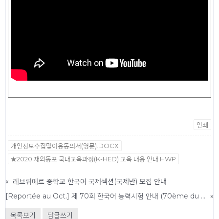
인쇄
개인정보수집및이용동의서(영문).DOCX
★2020 재외동포 국내교육과정(K-HED) 교육 내용 안내.HWP
«
레브뤼에르 중학교 한국어 국제섹션(국제반) 모집 안내
[Reportée au Oct.] 제 70회 한국어 능력시험 안내 (70ème du TOPIK(Test Of Proficiency In Korean) le 23 mai 2020) ()
»
목록보기
답글쓰기