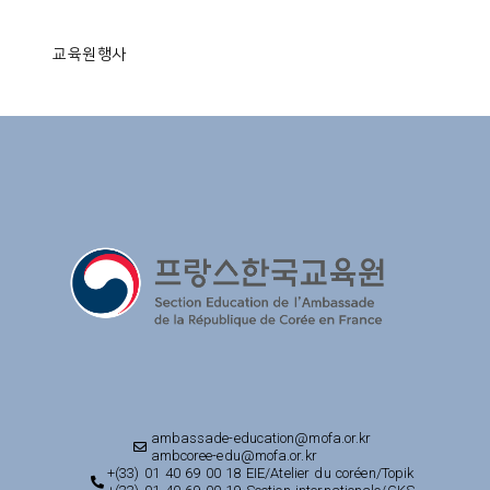
교육원행사
ambassade-education@mofa.or.kr
ambcoree-edu@mofa.or.kr
+(33) 01 40 69 00 18 EIE/Atelier du coréen/Topik