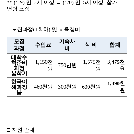
**
(’19)
만
12
세 이상
→
(’20)
만
15
세 이상
,
참가
연령 조정
□
모집과정
(1
회차
)
및 교육경비
모집
기숙사
수업료
식 비
합계
과정
비
대학수
1,150
천
1,575
천
3,475
천
학준비
750
천원
과정
원
원
원
봄학기
한국이
1,390
천
460
천원
300
천원
630
천원
해과정
원
봄
□
지원 안내