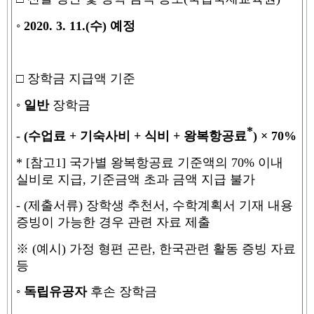
◦
2020. 3. 11.(
수
)
예정
□
장학금 지급액 기준
◦
일반
장학금
*
-
(
수업료
+
기숙사비
+
식비
+
왕복항공료
) × 70%
*
[
참고
1]
국가별 왕복항공료 기준액의
70%
이내
실비로 지급
,
기준금액 초과
금액 지급 불가
-
(
제출서류
)
장학생 추천서
,
수학계획서 기재 내용
증빙이 가능한 경우 관련 자료 제출
※
(
예시
)
가정 형편 곤란
,
한국관련 활동 증빙 자료
등
◦
독립유공자
후손 장학금