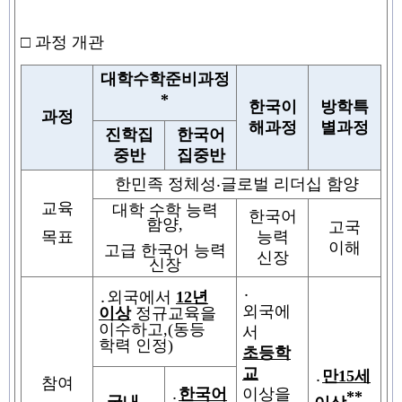
□
과정 개관
대학수학준비과정
*
한국이
방학특
과정
해과정
별과정
진학집
한국어
중반
집중반
한민족 정체성
‧
글로벌 리더십 함양
교육
대학 수학 능력
한국어
함양
,
고국
능력
목표
이해
고급 한국어 능력
신장
신장
․
․
외국에서
12
년
외국에
이상
정규교육을
이수하고
,
(
동등
서
학력 인정
)
초등학
교
․
만
15
세
참여
․
한국어
이상을
**
․
국내