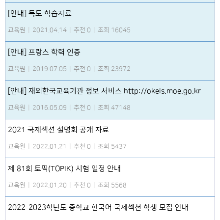
[안내] 독도 학습자료
교육원
|
2021.04.14
|
추천 0
|
조회 16045
[안내] 프랑스 학력 인증
교육원
|
2019.07.05
|
추천 0
|
조회 23972
[안내] 재외한국교육기관 정보 서비스 http://okeis.moe.go.kr
교육원
|
2016.05.09
|
추천 0
|
조회 47148
2021 국제섹션 설명회 공개 자료
교육원
|
2022.01.21
|
추천 0
|
조회 5437
제 81회 토픽(TOPIK) 시험 일정 안내
교육원
|
2022.01.20
|
추천 0
|
조회 5568
2022-2023학년도 중학교 한국어 국제섹션 학생 모집 안내