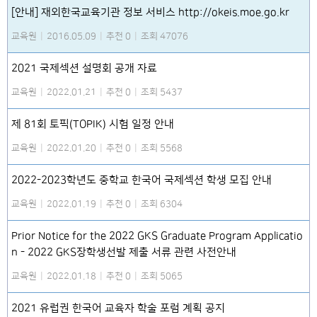
[안내] 재외한국교육기관 정보 서비스 http://okeis.moe.go.kr
교육원
|
2016.05.09
|
추천 0
|
조회 47076
2021 국제섹션 설명회 공개 자료
교육원
|
2022.01.21
|
추천 0
|
조회 5437
제 81회 토픽(TOPIK) 시험 일정 안내
교육원
|
2022.01.20
|
추천 0
|
조회 5568
2022-2023학년도 중학교 한국어 국제섹션 학생 모집 안내
교육원
|
2022.01.19
|
추천 0
|
조회 6304
Prior Notice for the 2022 GKS Graduate Program Applicatio
n - 2022 GKS장학생선발 제출 서류 관련 사전안내
교육원
|
2022.01.18
|
추천 0
|
조회 5065
2021 유럽권 한국어 교육자 학술 포럼 계획 공지