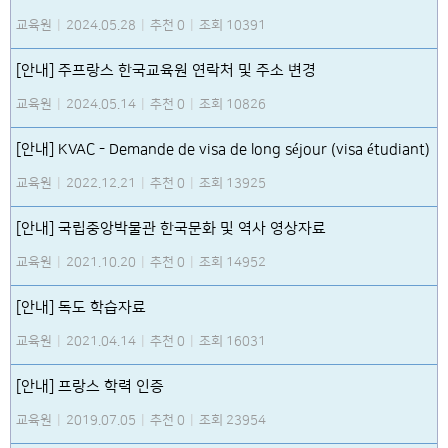
교육원
|
2024.05.28
|
추천 0
|
조회 10391
[안내] 주프랑스 한국교육원 연락처 및 주소 변경
교육원
|
2024.05.14
|
추천 0
|
조회 10826
[안내] KVAC - Demande de visa de long séjour (visa étudiant)
교육원
|
2022.12.21
|
추천 0
|
조회 13925
[안내] 국립중앙박물관 한국문화 및 역사 영상자료
교육원
|
2021.10.20
|
추천 0
|
조회 14952
[안내] 독도 학습자료
교육원
|
2021.04.14
|
추천 0
|
조회 16031
[안내] 프랑스 학력 인증
교육원
|
2019.07.05
|
추천 0
|
조회 23954