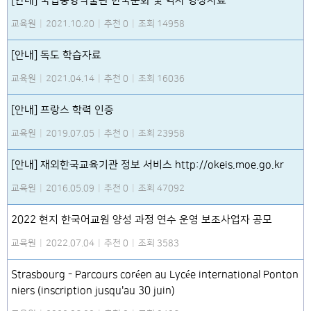
[안내] 국립중앙박물관 한국문화 및 역사 영상자료
교육원
|
2021.10.20
|
추천 0
|
조회 14958
[안내] 독도 학습자료
교육원
|
2021.04.14
|
추천 0
|
조회 16036
[안내] 프랑스 학력 인증
교육원
|
2019.07.05
|
추천 0
|
조회 23958
[안내] 재외한국교육기관 정보 서비스 http://okeis.moe.go.kr
교육원
|
2016.05.09
|
추천 0
|
조회 47092
2022 현지 한국어교원 양성 과정 연수 운영 보조사업자 공모
교육원
|
2022.07.04
|
추천 0
|
조회 3583
Strasbourg - Parcours coréen au Lycée international Ponton
niers (inscription jusqu'au 30 juin)