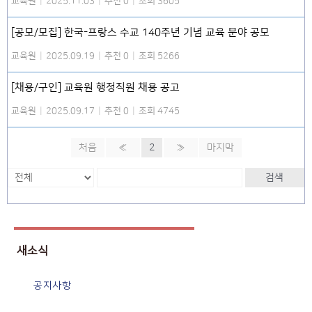
교육원
|
2025.11.03
|
추천 0
|
조회 3605
[공모/모집] 한국-프랑스 수교 140주년 기념 교육 분야 공모
교육원
|
2025.09.19
|
추천 0
|
조회 5266
[채용/구인] 교육원 행정직원 채용 공고
교육원
|
2025.09.17
|
추천 0
|
조회 4745
처음
«
2
»
마지막
검색
새소식
공지사항