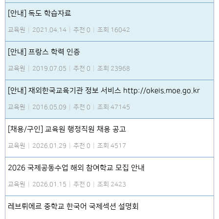
[안내] 독도 학습자료
교육원
|
2021.04.14
|
추천 0
|
조회 16042
[안내] 프랑스 학력 인증
교육원
|
2019.07.05
|
추천 0
|
조회 23968
[안내] 재외한국교육기관 정보 서비스 http://okeis.moe.go.kr
교육원
|
2016.05.09
|
추천 0
|
조회 47145
[채용/구인] 교육원 행정직원 채용 공고
교육원
|
2026.01.29
|
추천 0
|
조회 4517
2026 국제공동수업 해외 참여학교 모집 안내
교육원
|
2026.01.15
|
추천 0
|
조회 2423
레브뤼에르 중학교 한국어 국제섹션 설명회