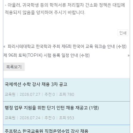
- 아울러, 귀국학생 등의 학적서류 처리절차 간소화 정책은 대입에
적용되지 않음을 양지하여 주시기 바랍니다.
인쇄
«
파리시테대학교 한국학과 주최 제6회 한국어 교육 워크숍 안내 (수정)
제 96회 토픽(TOPIK) 시험 등록 일정 안내 (수정)
»
목록보기
국제섹션 수학 강사 채용 3차 공고
교육원
|
2026.07.27
|
추천 0
|
조회 780
행정 업무 지원을 위한 단기 인턴 채용 재공고 (1명)
교육원
|
2026.07.24
|
추천 0
|
조회 953
주프랑스 한국교육원 직접운영수업 강사 채용