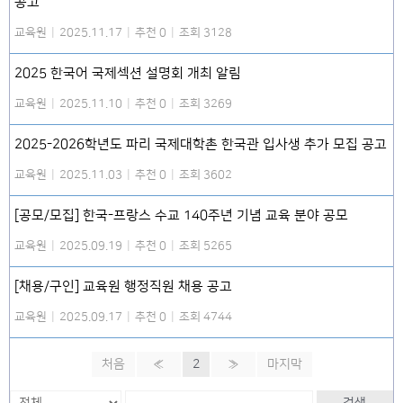
공고
교육원
|
2025.11.17
|
추천 0
|
조회 3128
2025 한국어 국제섹션 설명회 개최 알림
교육원
|
2025.11.10
|
추천 0
|
조회 3269
2025-2026학년도 파리 국제대학촌 한국관 입사생 추가 모집 공고
교육원
|
2025.11.03
|
추천 0
|
조회 3602
[공모/모집] 한국-프랑스 수교 140주년 기념 교육 분야 공모
교육원
|
2025.09.19
|
추천 0
|
조회 5265
[채용/구인] 교육원 행정직원 채용 공고
교육원
|
2025.09.17
|
추천 0
|
조회 4744
처음
«
2
»
마지막