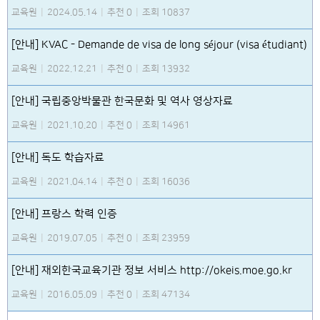
교육원
|
2024.05.14
|
추천 0
|
조회 10837
[안내] KVAC - Demande de visa de long séjour (visa étudiant)
교육원
|
2022.12.21
|
추천 0
|
조회 13932
[안내] 국립중앙박물관 한국문화 및 역사 영상자료
교육원
|
2021.10.20
|
추천 0
|
조회 14961
[안내] 독도 학습자료
교육원
|
2021.04.14
|
추천 0
|
조회 16036
[안내] 프랑스 학력 인증
교육원
|
2019.07.05
|
추천 0
|
조회 23959
[안내] 재외한국교육기관 정보 서비스 http://okeis.moe.go.kr
교육원
|
2016.05.09
|
추천 0
|
조회 47134