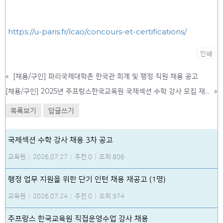
https://u-paris.fr/lcao/concours-et-certifications/
인쇄
«
[채용/구인] 파리국제대학촌 한국관 회계 및 행정 직원 채용 공고
[채용/구인] 2025년 주프랑스한국교육원 국제섹션 수학 강사 모집 재공고(자격요건 확인)
»
목록보기
답글쓰기
국제섹션 수학 강사 채용 3차 공고
교육원
|
2026.07.27
|
추천 0
|
조회 806
행정 업무 지원을 위한 단기 인턴 채용 재공고 (1명)
교육원
|
2026.07.24
|
추천 0
|
조회 974
주프랑스 한국교육원 직접운영수업 강사 채용