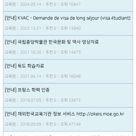
교육원
|
2024.05.14
|
추천 0
|
조회 10847
[안내] KVAC - Demande de visa de long séjour (visa étudiant)
교육원
|
2022.12.21
|
추천 0
|
조회 13940
[안내] 국립중앙박물관 한국문화 및 역사 영상자료
교육원
|
2021.10.20
|
추천 0
|
조회 14975
[안내] 독도 학습자료
교육원
|
2021.04.14
|
추천 0
|
조회 16046
[안내] 프랑스 학력 인증
교육원
|
2019.07.05
|
추천 0
|
조회 23972
[안내] 재외한국교육기관 정보 서비스 http://okeis.moe.go.kr
교육원
|
2016.05.09
|
추천 0
|
조회 47149