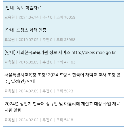
[안내] 독도 학습자료
교육원
|
2021.04.14
|
추천 0
|
조회 16059
[안내] 프랑스 학력 인증
교육원
|
2019.07.05
|
추천 0
|
조회 23988
[안내] 재외한국교육기관 정보 서비스 http://okeis.moe.go.kr
교육원
|
2016.05.09
|
추천 0
|
조회 47163
서울특별시교육청 초청 「2024 프랑스 한국어 채택교 교사 초청 연
수」 일정(안) 안내
교육원
|
2024.02.09
|
추천 0
|
조회 5023
2024년 상반기 한국어 정규반 및 아틀리에 개설교 대상 수업 재료
지원 알림
교육원
|
2024.02.02
|
추천 0
|
조회 5418