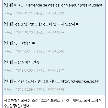
[안내] KVAC - Demande de visa de long séjour (visa étudiant)
교육원
|
2022.12.21
|
추천 0
|
조회 13939
[안내] 국립중앙박물관 한국문화 및 역사 영상자료
교육원
|
2021.10.20
|
추천 0
|
조회 14974
[안내] 독도 학습자료
교육원
|
2021.04.14
|
추천 0
|
조회 16046
[안내] 프랑스 학력 인증
교육원
|
2019.07.05
|
추천 0
|
조회 23972
[안내] 재외한국교육기관 정보 서비스 http://okeis.moe.go.kr
교육원
|
2016.05.09
|
추천 0
|
조회 47148
서울특별시교육청 초청 「2024 프랑스 한국어 채택교 교사 초청 연
수」 일정(안) 안내