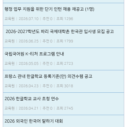
행정 업무 지원을 위한 단기 인턴 채용 재공고 (1명)
교육원
|
2026.07.10
|
추천 0
|
조회 1296
2026-2027학년도 파리 국제대학촌 한국관 입사생 모집 공고
교육원
|
2026.06.25
|
추천 0
|
조회 1799
국립국어원 K-티처 프로그램 안내
교육원
|
2026.05.05
|
추천 0
|
조회 2723
프랑스 관내 한글학교 등록기준(안) 의견수렴 공고
교육원
|
2026.04.23
|
추천 0
|
조회 3018
2026 한글학교 교사 초청 연수
교육원
|
2026.04.21
|
추천 0
|
조회 2745
2026 외국인 한국어 말하기 대회