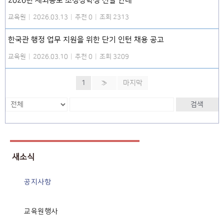
2026년 재외동포 초청장학생 선발 안내
교육원
|
2026.03.13
|
추천 0
|
조회 2313
한국관 행정 업무 지원을 위한 단기 인턴 채용 공고
교육원
|
2026.03.10
|
추천 0
|
조회 3209
1
»
마지막
검색
새소식
공지사항
교육원행사