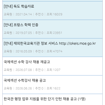
[안내] 독도 학습자료
교육원
|
2021.04.14
|
추천 0
|
조회 16029
[안내] 프랑스 학력 인증
교육원
|
2019.07.05
|
추천 0
|
조회 23951
[안내] 재외한국교육기관 정보 서비스 http://okeis.moe.go.kr
교육원
|
2016.05.09
|
추천 0
|
조회 47074
국제섹션 수학 강사 채용 재공고
교육원
|
2026.07.08
|
추천 0
|
조회 1207
국제섹션 수학강사 채용 공고
교육원
|
2026.06.26
|
추천 0
|
조회 1622
한국관 행정 업무 지원을 위한 단기 인턴 채용 공고 (1명)