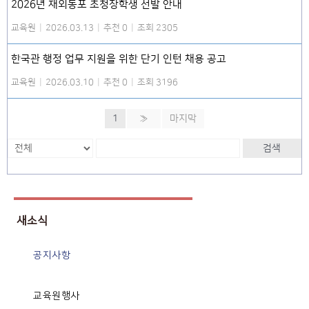
2026년 재외동포 초청장학생 선발 안내
교육원
|
2026.03.13
|
추천 0
|
조회 2305
한국관 행정 업무 지원을 위한 단기 인턴 채용 공고
교육원
|
2026.03.10
|
추천 0
|
조회 3196
1
»
마지막
검색
새소식
공지사항
교육원행사