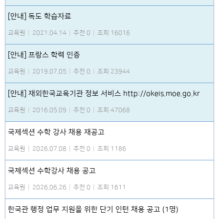
[안내] 독도 학습자료
교육원
|
2021.04.14
|
추천 0
|
조회 16016
[안내] 프랑스 학력 인증
교육원
|
2019.07.05
|
추천 0
|
조회 23944
[안내] 재외한국교육기관 정보 서비스 http://okeis.moe.go.kr
교육원
|
2016.05.09
|
추천 0
|
조회 47068
국제섹션 수학 강사 채용 재공고
교육원
|
2026.07.08
|
추천 0
|
조회 1186
국제섹션 수학강사 채용 공고
교육원
|
2026.06.26
|
추천 0
|
조회 1611
한국관 행정 업무 지원을 위한 단기 인턴 채용 공고 (1명)