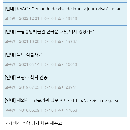
[안내] KVAC - Demande de visa de long séjour (visa étudiant)
교육원
|
2022.12.21
|
추천 0
|
조회 13913
[안내] 국립중앙박물관 한국문화 및 역사 영상자료
교육원
|
2021.10.20
|
추천 0
|
조회 14937
[안내] 독도 학습자료
교육원
|
2021.04.14
|
추천 0
|
조회 16013
[안내] 프랑스 학력 인증
교육원
|
2019.07.05
|
추천 0
|
조회 23941
[안내] 재외한국교육기관 정보 서비스 http://okeis.moe.go.kr
교육원
|
2016.05.09
|
추천 0
|
조회 47063
국제섹션 수학 강사 채용 재공고