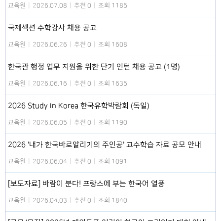
교육원
|
2026.07.08
|
추천 0
|
조회 1185
국제섹션 수학강사 채용 공고
교육원
|
2026.06.26
|
추천 0
|
조회 1608
한국관 행정 업무 지원을 위한 단기 인턴 채용 공고 (1명)
교육원
|
2026.06.16
|
추천 0
|
조회 1635
2026 Study in Korea 한국유학박람회 (독일)
교육원
|
2026.06.05
|
추천 0
|
조회 1190
2026 '내가 한국바로알리기의 주인공' 교수학습 자료 공모 안내
교육원
|
2026.06.04
|
추천 0
|
조회 1091
[보도자료] 바람이 분다! 프랑스에 부는 한국어 열풍
교육원
|
2026.04.03
|
추천 0
|
조회 1840