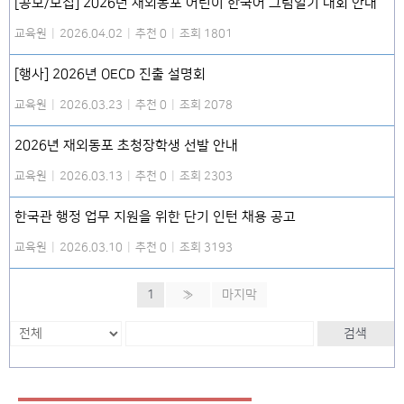
[공모/모집] 2026년 재외동포 어린이 한국어 그림일기 대회 안내
교육원
|
2026.04.02
|
추천 0
|
조회 1801
[행사] 2026년 OECD 진출 설명회
교육원
|
2026.03.23
|
추천 0
|
조회 2078
2026년 재외동포 초청장학생 선발 안내
교육원
|
2026.03.13
|
추천 0
|
조회 2303
한국관 행정 업무 지원을 위한 단기 인턴 채용 공고
교육원
|
2026.03.10
|
추천 0
|
조회 3193
1
»
마지막
검색