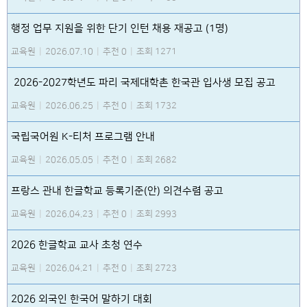
행정 업무 지원을 위한 단기 인턴 채용 재공고 (1명)
교육원
|
2026.07.10
|
추천 0
|
조회 1271
2026-2027학년도 파리 국제대학촌 한국관 입사생 모집 공고
교육원
|
2026.06.25
|
추천 0
|
조회 1732
국립국어원 K-티처 프로그램 안내
교육원
|
2026.05.05
|
추천 0
|
조회 2682
프랑스 관내 한글학교 등록기준(안) 의견수렴 공고
교육원
|
2026.04.23
|
추천 0
|
조회 2993
2026 한글학교 교사 초청 연수
교육원
|
2026.04.21
|
추천 0
|
조회 2723
2026 외국인 한국어 말하기 대회