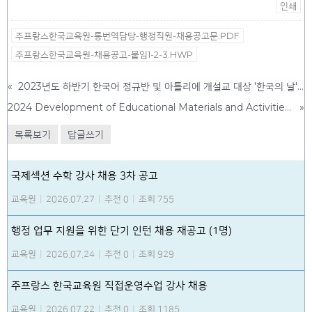
인쇄
주프랑스한국교육원-통번역담당-행정직원-채용공고문.PDF
주프랑스한국교육원-채용공고-붙임1-2-3.HWP
«
2023년도 하반기 한국어 정규반 및 아틀리에 개설교 대상 '한국의 날' 행사 개최 지원 확정 알림
2024 Development of Educational Materials and Activities for Understanding Korea Support Project
»
목록보기
답글쓰기
국제섹션 수학 강사 채용 3차 공고
교육원
|
2026.07.27
|
추천 0
|
조회 755
행정 업무 지원을 위한 단기 인턴 채용 재공고 (1명)
교육원
|
2026.07.24
|
추천 0
|
조회 929
주프랑스 한국교육원 직접운영수업 강사 채용
교육원
|
2026.07.22
|
추천 0
|
조회 1185