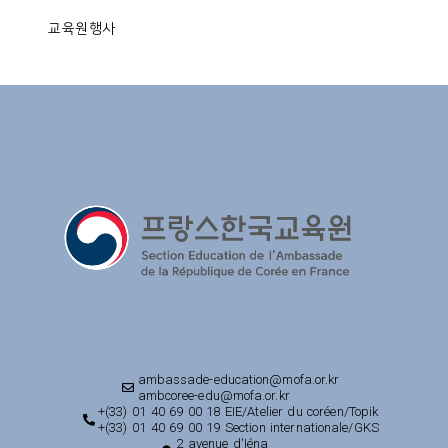
교육원행사
ambassade-education@mofa.or.kr
ambcoree-edu@mofa.or.kr
+(33) 01 40 69 00 18 EIE/Atelier du coréen/Topik
+(33) 01 40 69 00 19 Section internationale/GKS
2 avenue d'Iéna