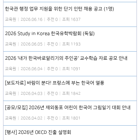
한국관 행정 업무 지원을 위한 단기 인턴 채용 공고 (1명)
교육원
|
2026.06.16
|
추천 0
|
조회 1637
2026 Study in Korea 한국유학박람회 (독일)
교육원
|
2026.06.05
|
추천 0
|
조회 1193
2026 '내가 한국바로알리기의 주인공' 교수학습 자료 공모 안내
교육원
|
2026.06.04
|
추천 0
|
조회 1091
[보도자료] 바람이 분다! 프랑스에 부는 한국어 열풍
교육원
|
2026.04.03
|
추천 0
|
조회 1842
[공모/모집] 2026년 재외동포 어린이 한국어 그림일기 대회 안내
교육원
|
2026.04.02
|
추천 0
|
조회 1801
[행사] 2026년 OECD 진출 설명회