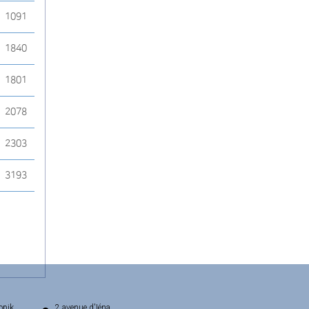
1091
1840
1801
2078
2303
3193
opik
2 avenue d'Iéna