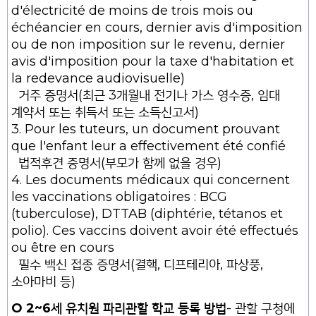
d'électricité de moins de trois mois ou
échéancier en cours, dernier avis d'imposition
ou de non imposition sur le revenu, dernier
avis d'imposition pour la taxe d'habitation et
la redevance audiovisuelle)
거주 증명서(최근 3개월내 전기나 가스 영수증, 임대
계약서 또는 취득서 또는 소득신고서)
3. Pour les tuteurs, un document prouvant
que l'enfant leur a effectivement été confié
법적후견 증명서(부모가 함께 없을 경우)
4. Les documents médicaux qui concernent
les vaccinations obligatoires : BCG
(tuberculose), DTTAB (diphtérie, tétanos et
polio). Ces vaccins doivent avoir été effectués
ou être en cours
필수 백신 접종 증명서(결핵, 디프테리아, 파상풍,
소아마비 등)
O 2~6세 유치원 파리관할 학교 등록 방법
- 관할 구청에