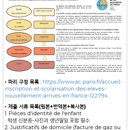
- 파리 구청 목록
:
https://www.ac-paris.fr/accueil-
inscription-et-scolarisation-des-eleves-
nouvellement-arrives-en-france-122794
- 제출 서류 목록(원본+번역본+복사본)
1. Pièces d'identité de l'enfant
학생 신분증-사진과 생년월일 포함 필수
2. Justificatifs de domicile (facture de gaz ou