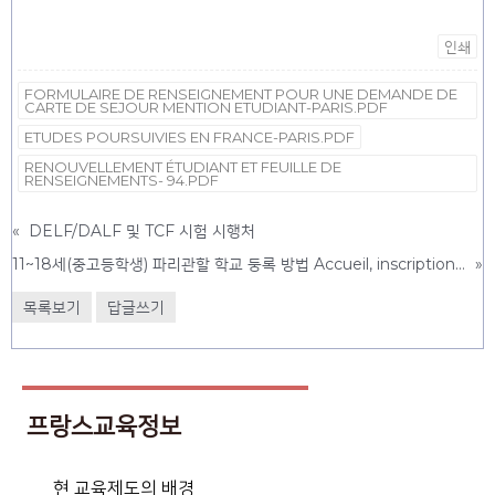
인쇄
FORMULAIRE DE RENSEIGNEMENT POUR UNE DEMANDE DE
CARTE DE SEJOUR MENTION ETUDIANT-PARIS.PDF
ETUDES POURSUIVIES EN FRANCE-PARIS.PDF
RENOUVELLEMENT ÉTUDIANT ET FEUILLE DE
RENSEIGNEMENTS- 94.PDF
«
DELF/DALF 및 TCF 시험 시행처
11~18세(중고등학생) 파리관할 학교 둥록 방법 Accueil, inscription et scolarisation des élèves nouvellement arrivés en France (collège - lycée)
»
목록보기
답글쓰기
프랑스교육정보
현 교육제도의 배경