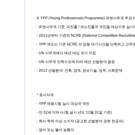
II. YPP (Young Professionals Programme)
유엔사무국 주관 
:
유엔사무국 기준
,
미진출
/
과소진출국 국민을 대상으로 실시
- 2011
년부터 기존의
NCRE (National Competitive Recruit
- YPP
제도는 기존
NCRE
의 임용 대기시간을 단축하고 근무
- UN
사무국에서 매년 대상 국가 지정
- UN
사무국 인력수요에 따라 매년 선발분야 결정
- 2012
선발분야
:
건축
,
경제
,
정보기술
,
정무
,
사회문제
*
응시자격
- YPP
채용시험 실시 대상국 국민
-
만
32
세 이하
(
시험 실시 년도
12
월
31
일 기준
)
-
학사 학위 이상 소지자
(
공고된 선발분야 관련 전공자
)
-
영어 또는 불어 능통자