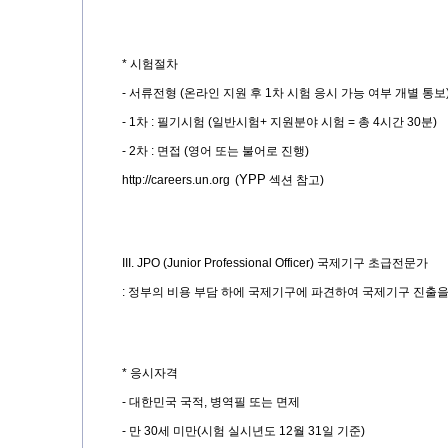
*
시험절차
-
서류전형
(
온라인 지원 후
1
차 시험 응시 가능 여부 개별 통보
- 1
차
:
필기시험
(
일반시험
+
지원분야 시험
=
총
4
시간
30
분
)
- 2
차
:
면접
(
영어 또는 불어로 진행
)
YPP
http://careers.un.org
(
섹션 참고
)
III. JPO (Junior Professional Officer)
국제기구 초급전문가
:
정부의 비용 부담 하에 국제기구에 파견하여 국제기구 진출을
*
응시자격
-
대한민국 국적
,
병역필 또는 면제
-
만
30
세 미만
(
시험 실시년도
12
월
31
일 기준
)