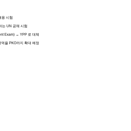
채용 시험
하는
UN
공채 시험
ment Exam) → YPP
로 대체
영역을
PKO
까지 확대 예정