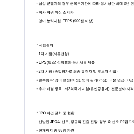
-
남성 군필자의 경우 군복무기간에 따라 응시상한 최대
3
년 
-
학사 학위 이상 소지자
-
영어 능력시험
: TEPS (900
점 이상
)
*
시험절차
- 1
차 시험
(
서류전형
)
EPS(
•
텝스
)
성적표와 응시서류 제출
- 2
차 시험
(
종합평가로 최종 합격자 및 후보자 선발
)
•
필수항목
:
영어 면접
(20
점
),
영어 필기
(25
점
),
국문 면접
(30
점
•
추가 배점 항목
:
제
2
외국어 시험
(
유엔공용어
),
전문분야 자
* JPO
파견 절차 및 현황
-
선발된
JPO
의 선호
,
정규직 진출 전망
,
정부 측 선호
-P2
급으
-
현재까지 총
88
명 파견