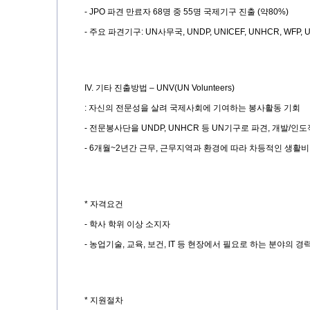
- JPO
파견 만료자
68
명 중
55
명 국제기구 진출
(
약
80%)
-
주요 파견기구
: UN
사무국
, UNDP, UNICEF, UNHCR, WFP, 
IV.
기타 진출방법
– UNV(UN Volunteers)
:
자신의 전문성을 살려 국제사회에 기여하는 봉사활동 기회
-
전문봉사단을
UNDP, UNHCR
등
UN
기구로 파견
,
개발
/
인도
- 6
개월
~2
년간 근무
,
근무지역과 환경에 따라 차등적인 생활비
*
자격요건
-
학사 학위 이상 소지자
-
농업기술
,
교육
,
보건
, IT
등 현장에서 필요로 하는 분야의 경
*
지원절차