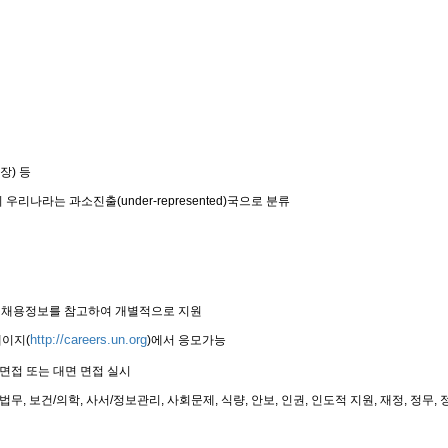
장
) 등
 우리나라는 과소진출
(under-represented)
국으로 분류
 채용정보를 참고하여 개별적으로 지원
http://careers.un.org
페이지(
)에서 응모가능
면접 또는 대면 면접 실시
법무
,
보건
/
의학
,
사서
/
정보관리
,
사회문제
,
식량
,
안보
,
인권
,
인도적 지원
,
재정
,
정무
,