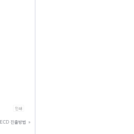
인쇄
OECD 진출방법
»