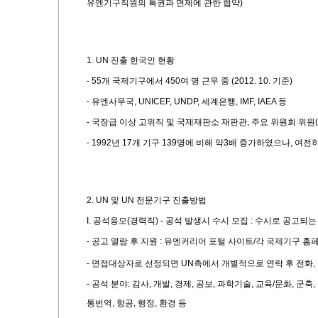
유엔기구직원의 특권과 면제에 관한 협약
)
1. UN
진출 한국인 현황
- 55
개 국제기구에서
450
여 명 근무 중
(2012. 10.
기준
)
-
유엔사무국
, UNICEF, UNDP,
세계은행
, IMF, IAEA
등
-
국장급 이상 고위직 및 국제재판소 재판관
,
주요 위원회 위원
(
- 1992
년
17
개 기구
139
명에 비해 약
3
배 증가하였으나
,
여전히
2. UN
및
UN
전문기구 진출방법
I.
공석응모
(
경력직
) -
공석 발생시 수시 모집
:
수시로 공고되는
-
공고 열람 후 지원
:
유엔커리어 포털 사이트
/
각 국제기구 홈
-
면접대상자로 선정되면
UN
측에서 개별적으로 연락 후 전화
,
-
공석 분야
:
감사
,
개발
,
경제
,
공보
,
과학기술
,
교육
/
문화
,
군축
,
통번역
,
항공
,
행정
,
환경 등