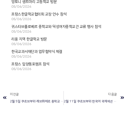
앙토니 생트마리 고등학교 방문
05/06/2026
프랑스한글학교협의회 교장 연수 참석
05/06/2026
귀스타브플로베르 중학교와 덕성여자중학교간 교류 행사 참석
05/06/2026
리옹 지역 한글학교 방문
05/06/2026
한국교과서재단과 업무협약식 체결
05/06/2026
프랑스 입양동포캠프 참석
05/06/2026
이전글
다음글
2월 5일 쿠르브부와 레브뤼에르 중학교 및 아르망실베스트르 초등학교 방문
2월 11일 쿠르브부와 한국어 국제섹션 학부모회 간담회