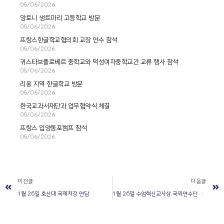
05/06/2026
앙토니 생트마리 고등학교 방문
05/06/2026
프랑스한글학교협의회 교장 연수 참석
05/06/2026
귀스타브플로베르 중학교와 덕성여자중학교간 교류 행사 참석
05/06/2026
리옹 지역 한글학교 방문
05/06/2026
한국교과서재단과 업무협약식 체결
05/06/2026
프랑스 입양동포캠프 참석
05/06/2026
이전글
다음글
1월 26일 호산대 국제처장 면담
1월 26일 수업혁신교사상 국외연수단 대상 강연