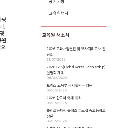
공지사항
교육원행사
마당
개,
관광
교육원 새소식
육원
있으
2026 교과서집필진 및 역사지리교사 간
담회
21/07/2026
2026 GKS(Global Korea Scholarship)
설명회 개최
08/06/2026
프랑스 교육부 국제협력국 방문
05/06/2026
2026 한국어 축제 개최
05/06/2026
클레르몽페랑 블레즈 파스칼 중고등학교
방문
05/06/2026