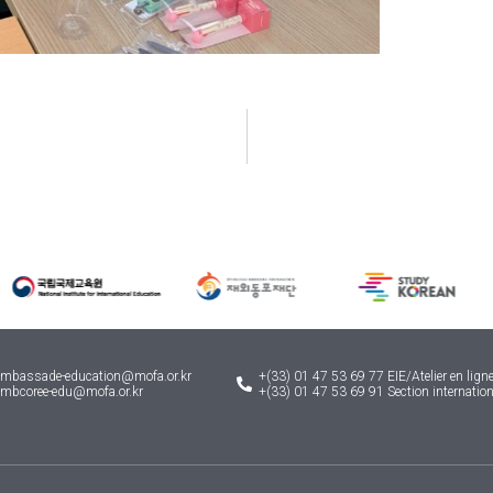
ambassade-education@mofa.or.kr
+(33) 01 47 53 69 77 EIE/Atelier en lign
ambcoree-edu@mofa.or.kr
+(33) 01 47 53 69 91 Section internati