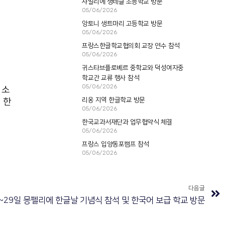
샤말리에 생테클 초등학교 방문
05/06/2026
앙토니 생트마리 고등학교 방문
05/06/2026
프랑스한글학교협의회 교장 연수 참석
05/06/2026
귀스타브플로베르 중학교와 덕성여자중
학교간 교류 행사 참석
05/06/2026
 소
 한
리옹 지역 한글학교 방문
05/06/2026
한국교과서재단과 업무협약식 체결
05/06/2026
프랑스 입양동포캠프 참석
05/06/2026
다음글
일~29일 몽펠리에 한글날 기념식 참석 및 한국어 보급 학교 방문