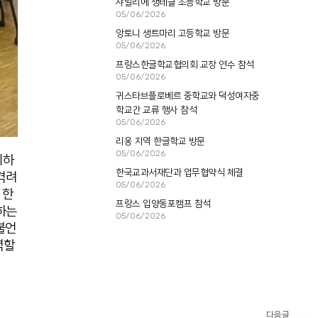
샤말리에 생테클 초등학교 방문
05/06/2026
앙토니 생트마리 고등학교 방문
05/06/2026
프랑스한글학교협의회 교장 연수 참석
05/06/2026
귀스타브플로베르 중학교와 덕성여자중
학교간 교류 행사 참석
05/06/2026
리옹 지역 한글학교 방문
05/06/2026
이하
한국교과서재단과 업무협약식 체결
격려
05/06/2026
 한
프랑스 입양동포캠프 참석
하는
05/06/2026
불언
력할
다음글