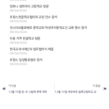
앙토니 생트마리 고등학교 방문
05/06/2026
프랑스한글학교협의회 교장 연수 참석
05/06/2026
귀스타브플로베르 중학교와 덕성여자중학교간 교류 행사 참석
05/06/2026
리옹 지역 한글학교 방문
05/06/2026
한국교과서재단과 업무협약식 체결
05/06/2026
프랑스 입양동포캠프 참석
05/06/2026
이전글
다음글
12월 10일 한-프 그림책 축제 개최
12월 10일 셰르부르 밀레고등학교 교장 면담