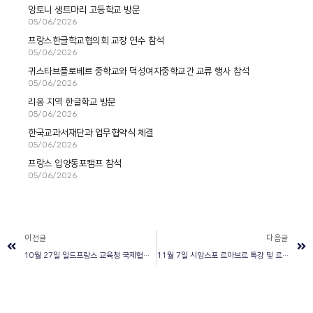
앙토니 생트마리 고등학교 방문
05/06/2026
프랑스한글학교협의회 교장 연수 참석
05/06/2026
귀스타브플로베르 중학교와 덕성여자중학교간 교류 행사 참석
05/06/2026
리옹 지역 한글학교 방문
05/06/2026
한국교과서재단과 업무협약식 체결
05/06/2026
프랑스 입양동포캠프 참석
05/06/2026
이전글
다음글
10월 27일 일드프랑스 교육청 국제협력국장 면담
11월 7일 시앙스포 르아브르 특강 및 르아브르대학 방문